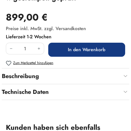
Regulärer Preis:
899,00 €
Preise inkl. MwSt. zzgl. Versandkosten
Lieferzeit 1-2 Wochen
Produkt Anzahl: Gib den gewünschten Wert ein
In den Warenkorb
Zum Merkzettel hinzufügen
Beschreibung
Technische Daten
Produktgalerie überspringen
Kunden haben sich ebenfalls