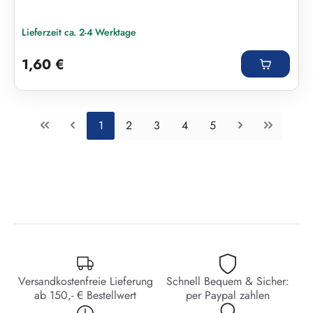
Lieferzeit ca. 2-4 Werktage
Regulärer Preis:
1,60 €
Seite
Seite
Seite
Seite
Seite
1
2
3
4
5
Versandkostenfreie Lieferung
Schnell Bequem & Sicher:
ab 150,- € Bestellwert
per Paypal zahlen