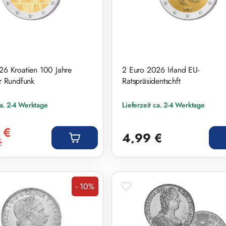
26 Kroatien 100 Jahre
2 Euro 2026 Irland EU-
r Rundfunk
Ratspräsidentschft
ca. 2-4 Werktage
Lieferzeit ca. 2-4 Werktage
s:
Regulärer Preis:
 €
4,99 €
€
eis:
- 10%
Rabatt