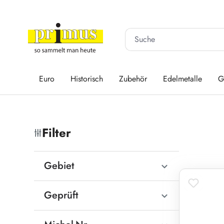
 Hauptinhalt springen
Zur Suche springen
Zur Hauptnavigation springen
Euro
Historisch
Zubehör
Edelmetalle
G
Filter
Gebiet
Geprüft