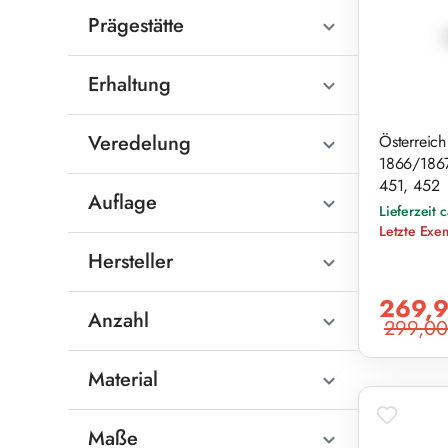
Prägestätte
Erhaltung
Veredelung
Österreich 
1866/1867
451, 452
Auflage
Lieferzeit 
Letzte Exe
Hersteller
Verkaufsprei
269,9
Anzahl
299,00
Regulärer Pr
Material
Maße