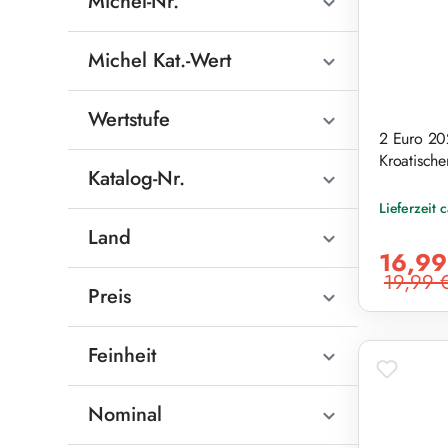
Michel-Nr.
Michel Kat.-Wert
Wertstufe
2 Euro 20
Kroatische
Katalog-Nr.
Lieferzeit 
Land
Verkaufsprei
16,99
19,99 
Regulärer Pr
Preis
Feinheit
Nominal