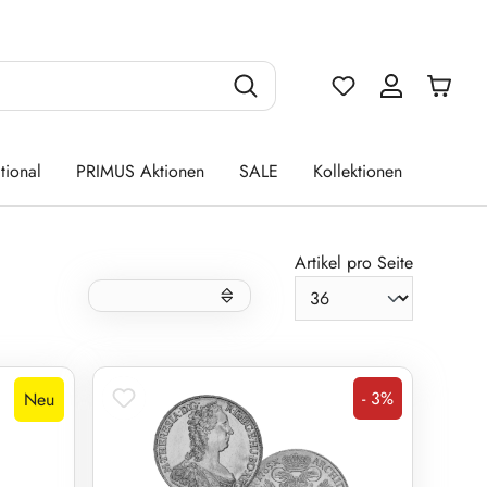
Du hast 0 Produ
tional
PRIMUS Aktionen
SALE
Kollektionen
Artikel pro Seite
- 3%
Neu
Rabatt