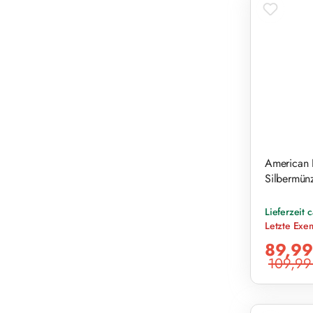
American 
Silbermünz
Lieferzeit 
Letzte Exe
Verkaufsprei
89,99
109,99
Regulärer Pr