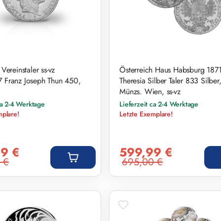
Vereinstaler ss-vz
Österreich Haus Habsburg 187
 Franz Joseph Thun 450,
Theresia Silber Taler 833 Silber
Münzs. Wien, ss-vz
ca 2-4 Werktage
Lieferzeit ca 2-4 Werktage
mplare!
Letzte Exemplare!
s:
Verkaufspreis:
9 €
599,99 €
 €
695,00 €
eis:
Regulärer Preis: