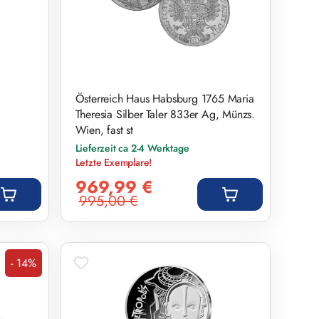
Österreich Haus Habsburg 1765 Maria
Theresia Silber Taler 833er Ag, Münzs.
Wien, fast st
Lieferzeit ca 2-4 Werktage
Letzte Exemplare!
Verkaufspreis:
969,99 €
995,00 €
Regulärer Preis:
- 14%
Rabatt