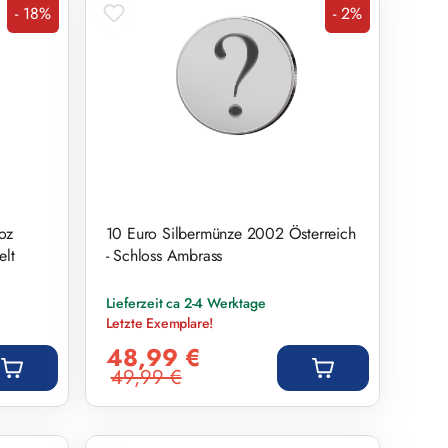
- 18%
- 2%
Rabatt
Rabatt
oz
10 Euro Silbermünze 2002 Österreich
elt
- Schloss Ambrass
Lieferzeit ca 2-4 Werktage
Letzte Exemplare!
Verkaufspreis:
48,99 €
49,99 €
Regulärer Preis: