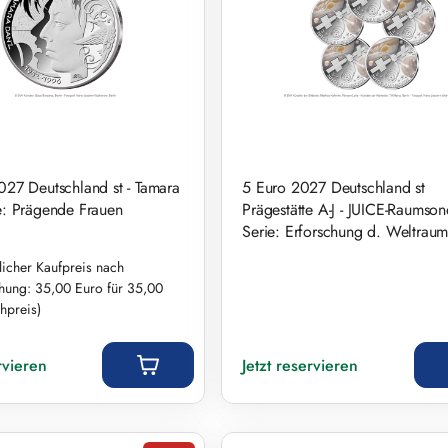
027 Deutschland st - Tamara
5 Euro 2027 Deutschland st
e: Prägende Frauen
Prägestätte A-J - JUICE-Raumso
Serie: Erforschung d. Weltraum
licher Kaufpreis nach
chung: 35,00 Euro für 35,00
hpreis)
eis:
Regulärer Preis:
rvieren
Jetzt reservieren