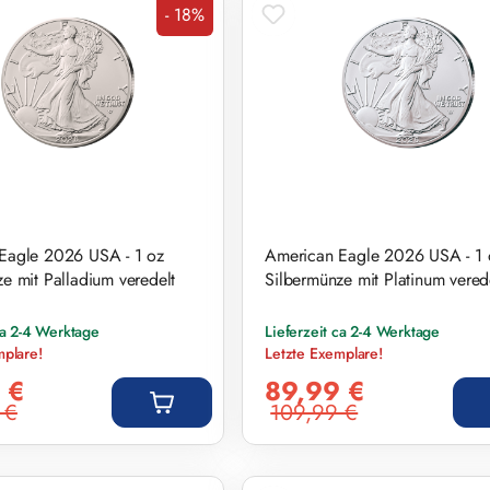
- 18%
Rabatt
Eagle 2026 USA - 1 oz
American Eagle 2026 USA - 1 
e mit Palladium veredelt
Silbermünze mit Platinum vered
ca 2-4 Werktage
Lieferzeit ca 2-4 Werktage
mplare!
Letzte Exemplare!
s:
Verkaufspreis:
 €
89,99 €
 €
109,99 €
eis:
Regulärer Preis: