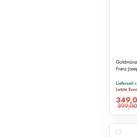
Goldmünze
Franz Jose
Lieferzeit 
Letzte Exe
Verkaufsprei
349,0
399,00
Regulärer Pr