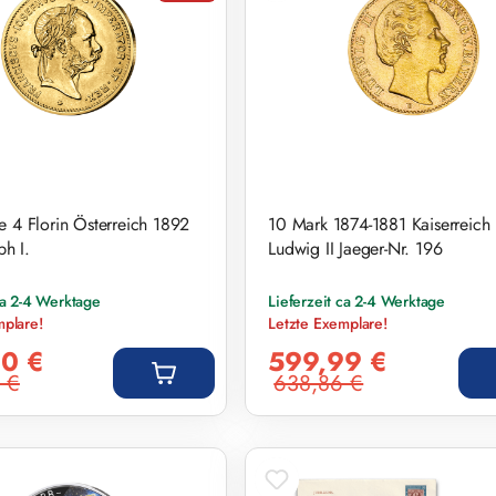
 4 Florin Österreich 1892
10 Mark 1874-1881 Kaiserreich
ph I.
Ludwig II Jaeger-Nr. 196
ca 2-4 Werktage
Lieferzeit ca 2-4 Werktage
mplare!
Letzte Exemplare!
s:
Verkaufspreis:
0 €
599,99 €
 €
638,86 €
eis:
Regulärer Preis: