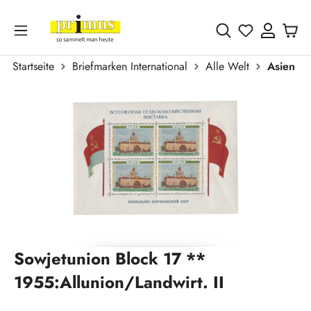
Zum Hauptinhalt springen
Du hast 0 
Startseite
Briefmarken International
Alle Welt
Asien
Bildergalerie überspringen
Sowjetunion Block 17 **
1955:Allunion/Landwirt. II