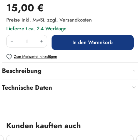
Regulärer Preis:
15,00 €
Preise inkl. MwSt. zzgl. Versandkosten
Lieferzeit ca. 2-4 Werktage
Produkt Anzahl: Gib den gewünschten Wert ein
In den Warenkorb
Zum Merkzettel hinzufügen
Beschreibung
Technische Daten
Produktgalerie überspringen
Kunden kauften auch