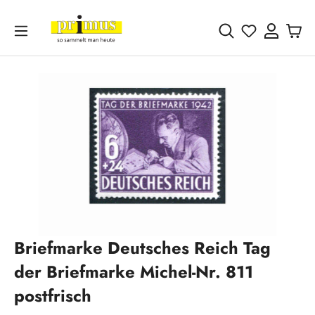
Zum Hauptinhalt springen
Du hast 0 
Bildergalerie überspringen
Briefmarke Deutsches Reich Tag
der Briefmarke Michel-Nr. 811
postfrisch