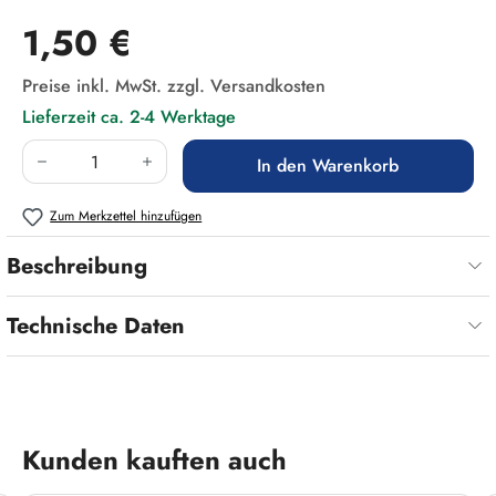
Regulärer Preis:
1,50 €
Preise inkl. MwSt. zzgl. Versandkosten
Lieferzeit ca. 2-4 Werktage
Produkt Anzahl: Gib den gewünschten Wert ein
In den Warenkorb
Zum Merkzettel hinzufügen
Beschreibung
Technische Daten
Produktgalerie überspringen
Kunden kauften auch