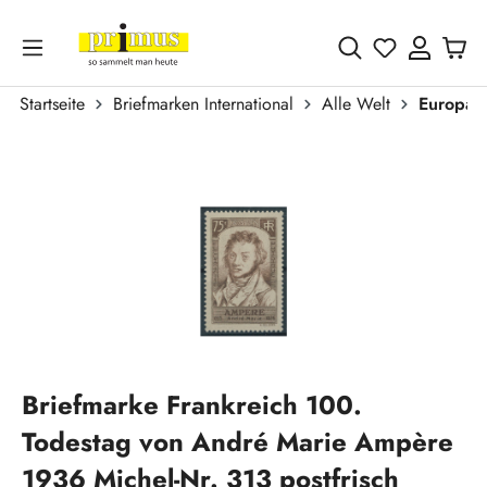
Zum Hauptinhalt springen
Du hast 0 
Startseite
Briefmarken International
Alle Welt
Europa
Bildergalerie überspringen
Briefmarke Frankreich 100.
Todestag von André Marie Ampère
1936 Michel-Nr. 313 postfrisch