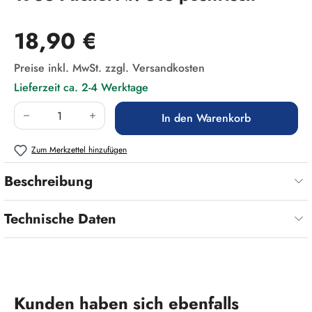
Regulärer Preis:
18,90 €
Preise inkl. MwSt. zzgl. Versandkosten
Lieferzeit ca. 2-4 Werktage
Produkt Anzahl: Gib den gewünschten Wert ein
In den Warenkorb
Zum Merkzettel hinzufügen
Beschreibung
Technische Daten
Produktgalerie überspringen
Kunden haben sich ebenfalls