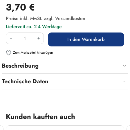
Regulärer Preis:
3,70 €
Preise inkl. MwSt. zzgl. Versandkosten
Lieferzeit ca. 2-4 Werktage
Produkt Anzahl: Gib den gewünschten Wert ein
In den Warenkorb
Zum Merkzettel hinzufügen
Beschreibung
Technische Daten
Produktgalerie überspringen
Kunden kauften auch