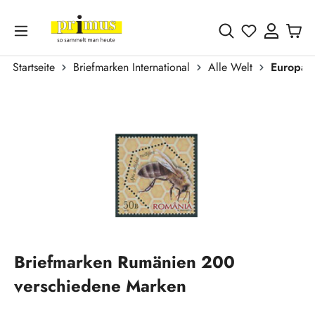
Zum Hauptinhalt springen
Du hast 0 
Startseite
Briefmarken International
Alle Welt
Europa
Bildergalerie überspringen
Briefmarken Rumänien 200
verschiedene Marken