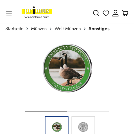
Zum Hauptinhalt springen
Du hast 0 
Startseite
Münzen
Welt Münzen
Sonstiges
Bildergalerie überspringen