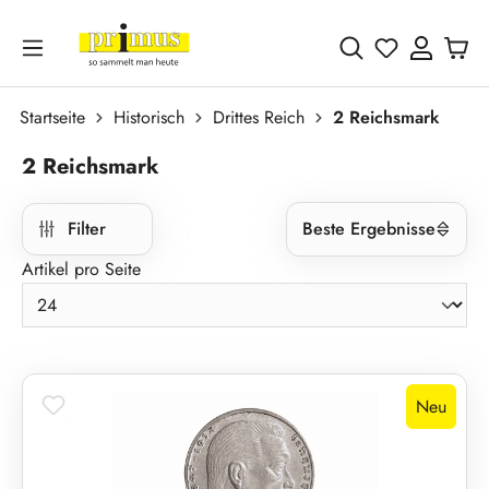
Zum Hauptinhalt springen
Du hast 0 
Startseite
Historisch
Drittes Reich
2 Reichsmark
2 Reichsmark
Filter
Beste Ergebnisse
Artikel pro Seite
Neu