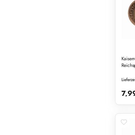
Kaiser
Reichs
Lieferz
Reguläre
7,9