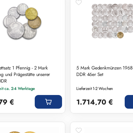
ttsatz 1 Pfennig - 2 Mark
5 Mark Gedenkmünzen 1968
ng und Prägestätte unserer
DDR 46er Set
DDR
eit ca. 2-4 Werktage
Lieferzeit 1-2 Wochen
r Preis:
Regulärer Preis:
79 €
1.714,70 €