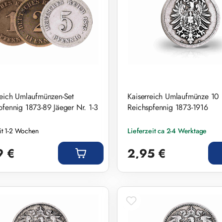
reich Umlaufmünzen-Set
Kaiserreich Umlaufmünze 10
pfennig 1873-89 Jäeger Nr. 1-3
Reichspfennig 1873-1916
eit 1-2 Wochen
Lieferzeit ca 2-4 Werktage
r Preis:
Regulärer Preis:
9 €
2,95 €