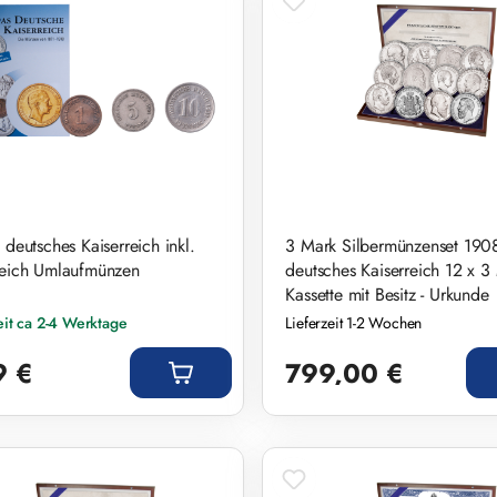
 deutsches Kaiserreich inkl.
3 Mark Silbermünzenset 1908
reich Umlaufmünzen
deutsches Kaiserreich 12 x 3
Kassette mit Besitz - Urkunde
eit ca 2-4 Werktage
Lieferzeit 1-2 Wochen
r Preis:
Regulärer Preis:
9 €
799,00 €