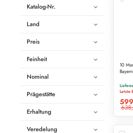
Katalog-Nr.
Land
Preis
Feinheit
10 Mar
Bayern
Nominal
Lieferz
Letzte 
Prägestätte
Verkaufs
599
638,
Reguläre
Erhaltung
Veredelung