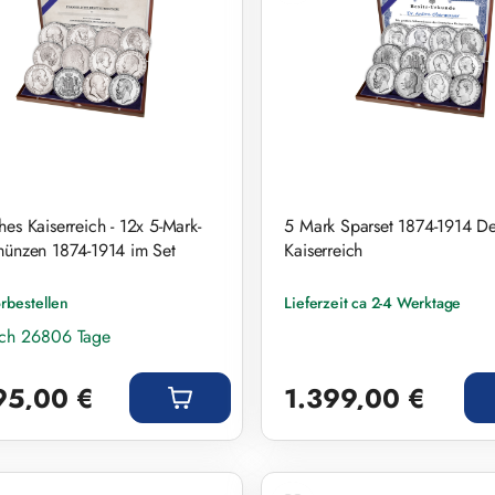
es Kaiserreich - 12x 5-Mark-
5 Mark Sparset 1874-1914 De
münzen 1874-1914 im Set
Kaiserreich
orbestellen
Lieferzeit ca 2-4 Werktage
och 26806 Tage
r Preis:
Regulärer Preis:
95,00 €
1.399,00 €