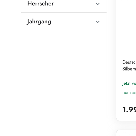
Herrscher
Jahrgang
Deutsch
Silber
Jetzt v
nur n
Reguläre
1.9