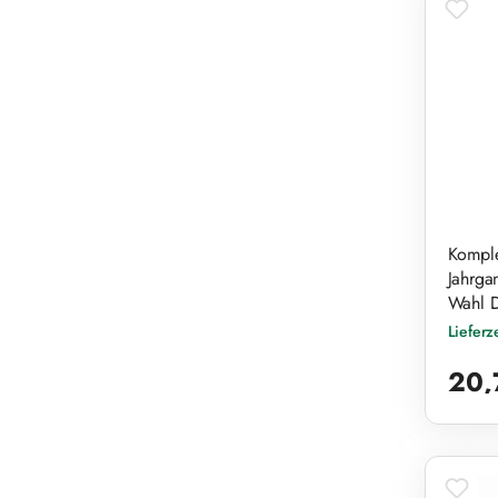
Komple
Jahrga
Wahl 
Lieferz
Reguläre
20,