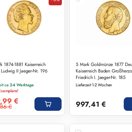
Rabatt
k 1874-1881 Kaiserreich
5 Mark Goldmünze 1877 Deu
 Ludwig II Jaeger-Nr. 196
Kaiserreich Baden Großherz
Friedrich I. Jaeger-Nr. 185
eit ca 2-4 Werktage
Lieferzeit 1-2 Wochen
Exemplare!
preis:
Regulärer Preis:
,99 €
997,41 €
86 €
r Preis: