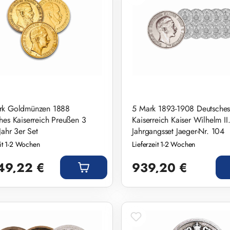
rk Goldmünzen 1888
5 Mark 1893-1908 Deutsche
hes Kaiserreich Preußen 3
Kaiserreich Kaiser Wilhelm II
Jahr 3er Set
Jahrgangsset Jaeger-Nr. 104
eit 1-2 Wochen
Lieferzeit 1-2 Wochen
r Preis:
Regulärer Preis:
49,22 €
939,20 €