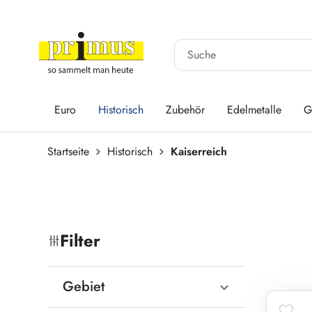
 Hauptinhalt springen
Zur Suche springen
Zur Hauptnavigation springen
Euro
Historisch
Zubehör
Edelmetalle
G
Startseite
Historisch
Kaiserreich
Filter
Gebiet