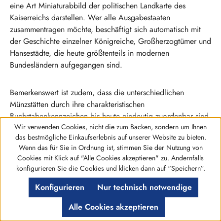
eine Art Miniaturabbild der politischen Landkarte des
Kaiserreichs darstellen. Wer alle Ausgabestaaten
zusammentragen möchte, beschäftigt sich automatisch mit
der Geschichte einzelner Königreiche, Großherzogtümer und
Hansestädte, die heute größtenteils in modernen
Bundesländern aufgegangen sind.
Bemerkenswert ist zudem, dass die unterschiedlichen
Münzstätten durch ihre charakteristischen
Buchstabenkennzeichen bis heute eindeutig zuordenbar sind.
Wir verwenden Cookies, nicht die zum Backen, sondern um Ihnen
Für viele Sammler wird das Entdecken und Zuordnen dieser
das bestmögliche Einkaufserlebnis auf unserer Website zu bieten.
Münzzeichen zu einem eigenen kleinen Rätselspiel, das den
Wenn das für Sie in Ordnung ist, stimmen Sie der Nutzung von
Umgang mit der Sammlung noch spannender macht. Auch
Cookies mit Klick auf "Alle Cookies akzeptieren" zu. Andernfalls
die unterschiedliche Bildsprache – von klassischen
Werkzeugleiste anzeigen
konfigurieren Sie die Cookies und klicken dann auf “Speichern”.
Herrscherporträts bis zu heraldisch gestalteten Stadtwappen
Konfigurieren
Nur technisch notwendige
– zeigt, wie unterschiedlich Repräsentation im Kaiserreich
verstanden wurde.
Alle Cookies akzeptieren