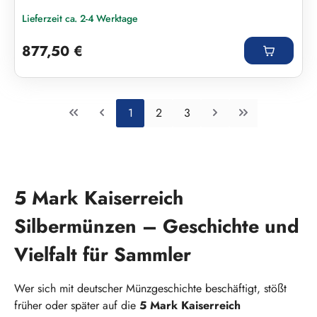
Lieferzeit ca. 2-4 Werktage
Regulärer Preis:
877,50 €
Seite
Seite
Seite
1
2
3
5 Mark Kaiserreich
Silbermünzen – Geschichte und
Vielfalt für Sammler
Wer sich mit deutscher Münzgeschichte beschäftigt, stößt
früher oder später auf die
5 Mark Kaiserreich