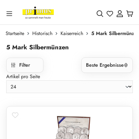
Zum Hauptinhalt springen
Du hast 0 
Startseite
Historisch
Kaiserreich
5 Mark Silbermünze
5 Mark Silbermünzen
Filter
Beste Ergebnisse
Artikel pro Seite