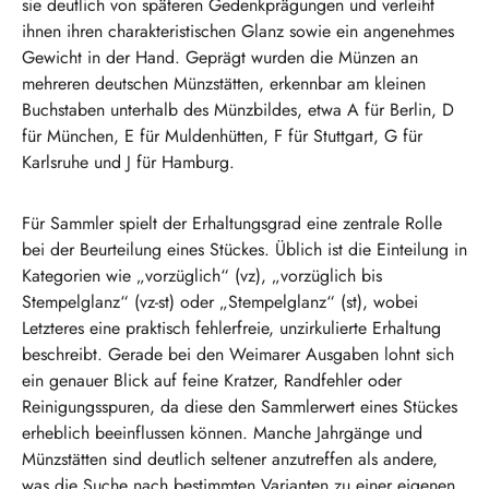
sie deutlich von späteren Gedenkprägungen und verleiht
ihnen ihren charakteristischen Glanz sowie ein angenehmes
Gewicht in der Hand. Geprägt wurden die Münzen an
mehreren deutschen Münzstätten, erkennbar am kleinen
Buchstaben unterhalb des Münzbildes, etwa A für Berlin, D
für München, E für Muldenhütten, F für Stuttgart, G für
Karlsruhe und J für Hamburg.
Für Sammler spielt der Erhaltungsgrad eine zentrale Rolle
bei der Beurteilung eines Stückes. Üblich ist die Einteilung in
Kategorien wie „vorzüglich“ (vz), „vorzüglich bis
Stempelglanz“ (vz-st) oder „Stempelglanz“ (st), wobei
Letzteres eine praktisch fehlerfreie, unzirkulierte Erhaltung
beschreibt. Gerade bei den Weimarer Ausgaben lohnt sich
ein genauer Blick auf feine Kratzer, Randfehler oder
Reinigungsspuren, da diese den Sammlerwert eines Stückes
erheblich beeinflussen können. Manche Jahrgänge und
Münzstätten sind deutlich seltener anzutreffen als andere,
was die Suche nach bestimmten Varianten zu einer eigenen