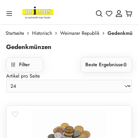
Zum Hauptinhalt springen
Du hast 0 
Startseite
Historisch
Weimarer Republik
Gedenkmünz
Gedenkmünzen
Filter
Beste Ergebnisse
Artikel pro Seite