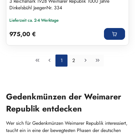
3 Reichsmark 1928 Weimarer Republik 1000 Jahre
Dinkelsbühl Jaeger-Nr. 334
Lieferzeit ca. 2-4 Werktage
Regulärer Preis:
975,00 €
Seite
Seite
1
2
Gedenkmünzen der Weimarer
Republik entdecken
Wer sich für Gedenkmünzen Weimarer Republik interessiert,
taucht ein in eine der bewegtesten Phasen der deutschen