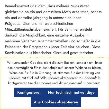
Bemerkenswert ist zudem, dass mehrere Münzstätten
gleichzeitig an ein und demselben Motiv arbeiteten, sodass
ein und derselbe Jahrgang in unterschiedlichen
Prägequalitäten und mit unterschiedlichen
Münzstättenbuchstaben existiert. Für Sammler entsteht
dadurch die Möglichkeit, eine einzelne Ausgabe in
mehreren Varianten zusammenzustellen und so tiefer in die
Feinheiten der Prägetechnik jener Zeit einzutauchen. Diese
Kombination aus historischer Kürze und gestalterischer
Vielfalt macht das Gebiet bis heute zu einem lebendigen Teil
Wir verwenden Cookies, nicht die zum Backen, sondern um Ihnen
der deutschen Münzgeschichte.
das bestmögliche Einkaufserlebnis auf unserer Website zu bieten.
Wenn das für Sie in Ordnung ist, stimmen Sie der Nutzung von
Ihre Sammlung mit Weimarer
Cookies mit Klick auf "Alle Cookies akzeptieren" zu. Andernfalls
Werkzeugleiste anzeigen
konfigurieren Sie die Cookies und klicken dann auf “Speichern”.
Republik Gedenkmünzen erweitern
Konfigurieren
Nur technisch notwendige
Gedenkmünzen der Weimarer Republik verbinden deutsche
Alle Cookies akzeptieren
Zeitgeschichte, künstlerische Gestaltung und numismatisches