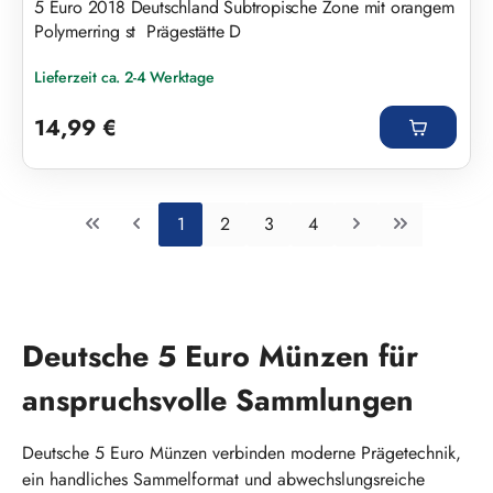
5 Euro 2018 Deutschland Subtropische Zone mit orangem
Polymerring st Prägestätte D
Lieferzeit ca. 2-4 Werktage
Regulärer Preis:
14,99 €
Seite
Seite
Seite
Seite
1
2
3
4
Deutsche 5 Euro Münzen für
anspruchsvolle Sammlungen
Deutsche 5 Euro Münzen verbinden moderne Prägetechnik,
ein handliches Sammelformat und abwechslungsreiche