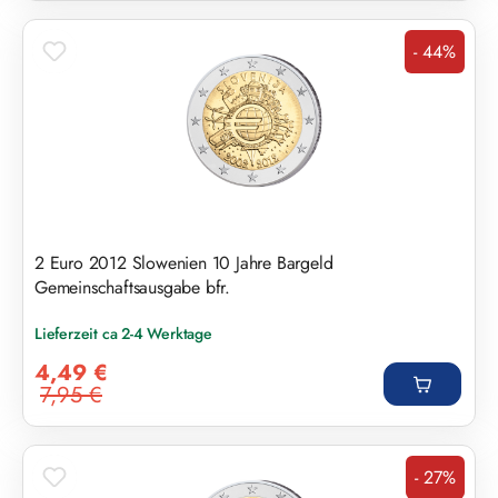
- 44%
Rabatt
2 Euro 2012 Slowenien 10 Jahre Bargeld
Gemeinschaftsausgabe bfr.
Lieferzeit ca 2-4 Werktage
Verkaufspreis:
4,49 €
7,95 €
Regulärer Preis:
- 27%
Rabatt