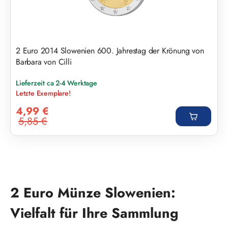
2 Euro 2014 Slowenien 600. Jahrestag der Krönung von
Barbara von Cilli
Lieferzeit ca 2-4 Werktage
Letzte Exemplare!
Verkaufspreis:
4,99 €
5,85 €
Regulärer Preis:
2 Euro Münze Slowenien:
Vielfalt für Ihre Sammlung