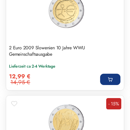
2 Euro 2009 Slowenien 10 Jahre WWU
Gemeinschaftsausgabe
Lieferzeit ca 2-4 Werktage
Verkaufspreis:
12,99 €
14,95 €
Regulärer Preis:
- 15%
Rabatt