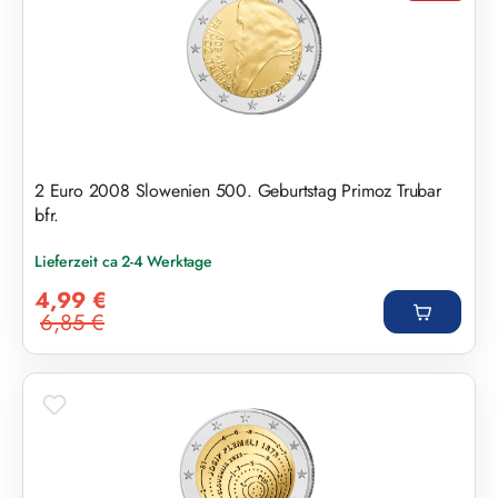
2 Euro 2008 Slowenien 500. Geburtstag Primoz Trubar
bfr.
Lieferzeit ca 2-4 Werktage
Verkaufspreis:
4,99 €
6,85 €
Regulärer Preis: