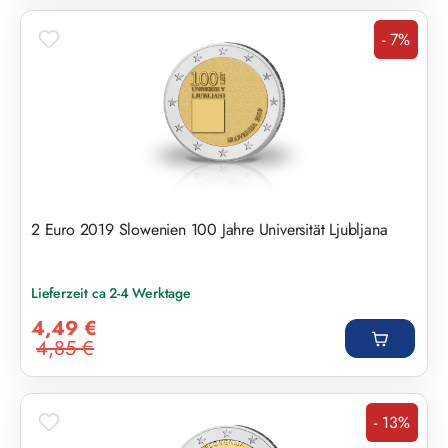
- 7%
Rabatt
2 Euro 2019 Slowenien 100 Jahre Universität Ljubljana
Lieferzeit ca 2-4 Werktage
Verkaufspreis:
4,49 €
4,85 €
Regulärer Preis:
- 13%
Rabatt