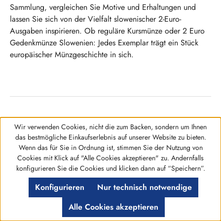
Sammlung, vergleichen Sie Motive und Erhaltungen und
lassen Sie sich von der Vielfalt slowenischer 2-Euro-
Ausgaben inspirieren. Ob reguläre Kursmünze oder 2 Euro
Gedenkmünze Slowenien: Jedes Exemplar trägt ein Stück
europäischer Münzgeschichte in sich.
Wir verwenden Cookies, nicht die zum Backen, sondern um Ihnen
Versandkostenfreie Lieferung
Schnell Bequem & Sicher:
das bestmögliche Einkaufserlebnis auf unserer Website zu bieten.
ab 150,- € Bestellwert
per Paypal zahlen
Wenn das für Sie in Ordnung ist, stimmen Sie der Nutzung von
Cookies mit Klick auf "Alle Cookies akzeptieren" zu. Andernfalls
Werkzeugleiste anzeigen
konfigurieren Sie die Cookies und klicken dann auf “Speichern”.
Jetzt kaufen, später zahlen:
Ohne Risiko bestellen:
Rechnungskauf
14 Tage Ansichtsgarantie
Konfigurieren
Nur technisch notwendige
Alle Cookies akzeptieren