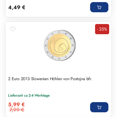
Regulärer Preis:
4,49 €
- 25%
Rabatt
2 Euro 2013 Slowenien Höhlen von Postojna bfr.
Lieferzeit ca 2-4 Werktage
Verkaufspreis:
5,99 €
7,99 €
Regulärer Preis: