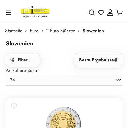
Zum Hauptinhalt springen
Du hast 0 
Startseite
Euro
2 Euro Münzen
Slowenien
Slowenien
Filter
Beste Ergebnisse
Artikel pro Seite