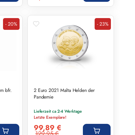
- 20%
- 23%
Rabatt
Rabatt
m bfr.
2 Euro 2021 Malta Helden der
Pandemie
Lieferzeit ca 2-4 Werktage
Letzte Exemplare!
Verkaufspreis:
99,89 €
129,95 €
Regulärer Preis: