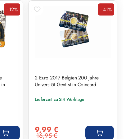
- 12%
- 41%
Rabatt
Rabatt
e
2 Euro 2017 Belgien 200 Jahre
 in
Universität Gent st in Coincard
Lieferzeit ca 2-4 Werktage
Verkaufspreis:
9,99 €
16,95 €
Regulärer Preis: