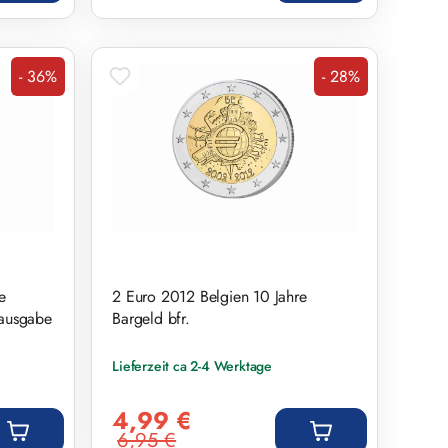
- 36%
- 28%
Rabatt
Rabatt
e
2 Euro 2012 Belgien 10 Jahre
sausgabe
Bargeld bfr.
Lieferzeit ca 2-4 Werktage
Verkaufspreis:
4,99 €
6,95 €
Regulärer Preis: