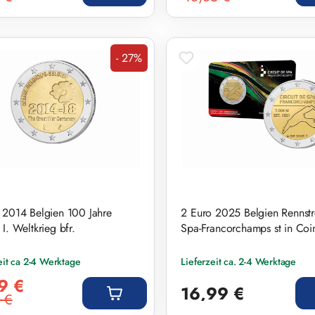
- 27%
Rabatt
 2014 Belgien 100 Jahre
2 Euro 2025 Belgien Rennst
I. Weltkrieg bfr.
Spa-Francorchamps st in Coi
eit ca 2-4 Werktage
Lieferzeit ca. 2-4 Werktage
preis:
Regulärer Preis:
9 €
16,99 €
 €
r Preis: