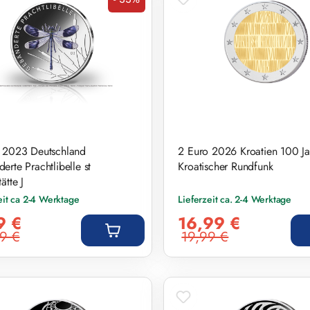
Rabatt
 2023 Deutschland
2 Euro 2026 Kroatien 100 Ja
erte Prachtlibelle st
Kroatischer Rundfunk
ätte J
eit ca 2-4 Werktage
Lieferzeit ca. 2-4 Werktage
preis:
Verkaufspreis:
9 €
16,99 €
9 €
19,99 €
r Preis:
Regulärer Preis: