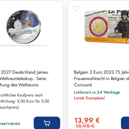
 2027 Deutschland James-
Belgien 2 Euro 2023 75 Jahr
eltraumteleskop - Serie:
Frauenwahlrecht in Belgien st
chung des Weltraums
Coincard
Lieferzeit ca 2-4 Werktage
ichtlicher Kaufpreis nach
Letzte Exemplare!
ntlichung: 5,00 Euro für 5,00
auschpreis)
r Preis:
Verkaufspreis:
13,99 €
reservieren
15,95 €
Regulärer Preis: