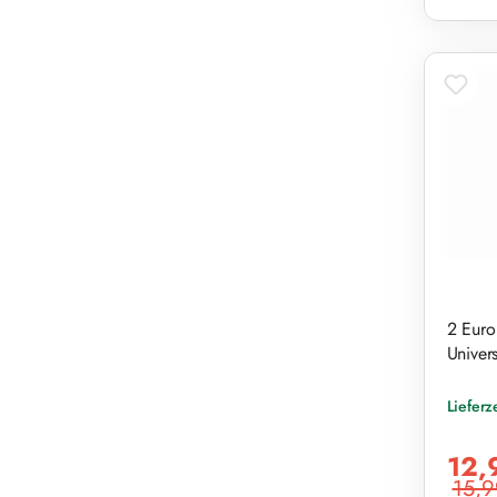
2 Euro
Univers
Lieferz
Verkaufs
12,
15,9
Reguläre