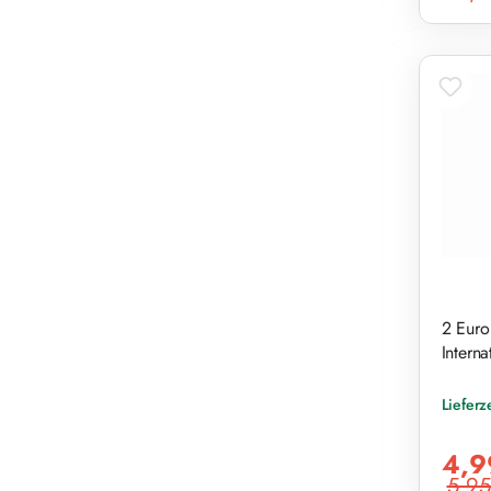
2 Euro
Interna
Lieferz
Verkaufs
4,9
5,95
Reguläre