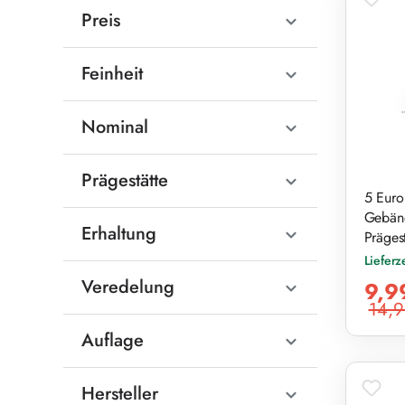
Preis
Feinheit
Nominal
Prägestätte
5 Euro
Gebänd
Erhaltung
Prägest
Lieferz
Verkaufs
Veredelung
9,9
14,9
Reguläre
Auflage
Hersteller