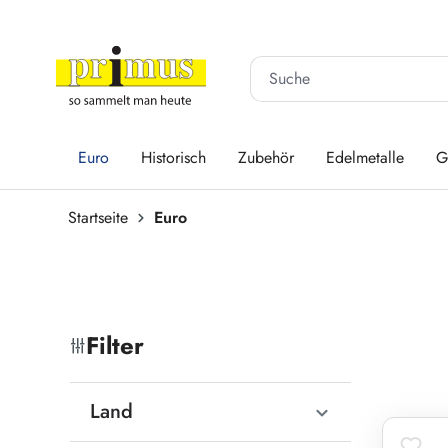
 Hauptinhalt springen
Zur Suche springen
Zur Hauptnavigation springen
Euro
Historisch
Zubehör
Edelmetalle
G
Startseite
Euro
Filter
Land