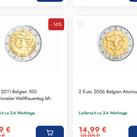
- 16%
Rabatt
 2011 Belgien 100.
2 Euro 2006 Belgien Atomiu
tionaler Weltfrauentag bfr.
eit ca 2-4 Werktage
Lieferzeit ca 2-4 Werktage
preis:
Verkaufspreis:
9 €
14,99 €
 €
18,85 €
r Preis:
Regulärer Preis: