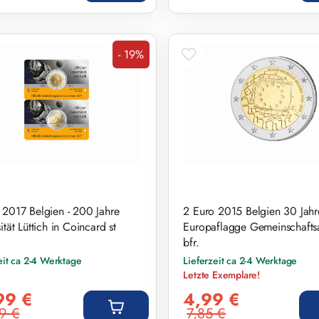
- 19%
Rabatt
 2017 Belgien - 200 Jahre
2 Euro 2015 Belgien 30 Jahr
ität Lüttich in Coincard st
Europaflagge Gemeinschaft
bfr.
eit ca 2-4 Werktage
Lieferzeit ca 2-4 Werktage
Letzte Exemplare!
preis:
Verkaufspreis:
99 €
4,99 €
9 €
7,85 €
r Preis:
Regulärer Preis: