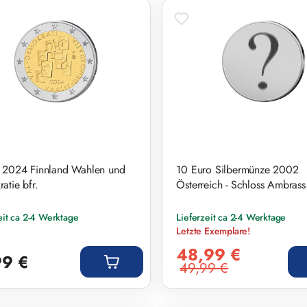
 2024 Finnland Wahlen und
10 Euro Silbermünze 2002
atie bfr.
Österreich - Schloss Ambrass
eit ca 2-4 Werktage
Lieferzeit ca 2-4 Werktage
Letzte Exemplare!
r Preis:
Verkaufspreis:
48,99 €
99 €
49,99 €
Regulärer Preis: