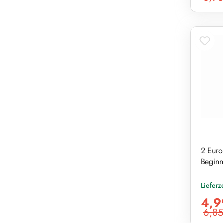
2 Euro
Beginn 
Lieferz
Verkaufs
4,9
6,85
Reguläre