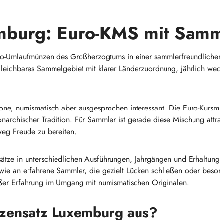
burg: Euro-KMS mit Samml
uro-Umlaufmünzen des Großherzogtums in einer sammlerfreundliche
vergleichbares Sammelgebiet mit klarer Länderzuordnung, jährlich w
ozone, numismatisch aber ausgesprochen interessant. Die Euro-Kur
chischer Tradition. Für Sammler ist gerade diese Mischung attrak
eg Freude zu bereiten.
ätze in unterschiedlichen Ausführungen, Jahrgängen und Erhaltungen
ie an erfahrene Sammler, die gezielt Lücken schließen oder beso
roßer Erfahrung im Umgang mit numismatischen Originalen.
nzensatz Luxemburg aus?