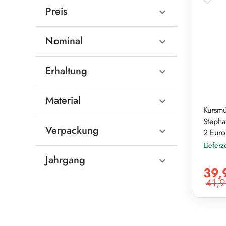
Preis
Nominal
Erhaltung
Material
Kursmü
Stepha
Verpackung
2 Eur
Lieferz
Jahrgang
Verkaufs
39,
41,9
Reguläre