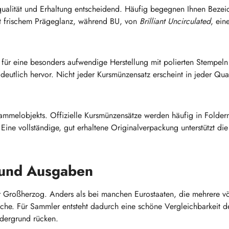
ualität und Erhaltung entscheidend. Häufig begegnen Ihnen Beze
t frischem Prägeglanz, während BU, von
Brilliant Uncirculated
, ein
ht für eine besonders aufwendige Herstellung mit polierten Stempeln
deutlich hervor. Nicht jeder Kursmünzensatz erscheint in jeder Qua
ammelobjekts. Offizielle Kursmünzensätze werden häufig in Foldern
ine vollständige, gut erhaltene Originalverpackung unterstützt d
 und Ausgaben
r Großherzog. Anders als bei manchen Eurostaaten, die mehrere vö
che. Für Sammler entsteht dadurch eine schöne Vergleichbarkeit der
rdergrund rücken.