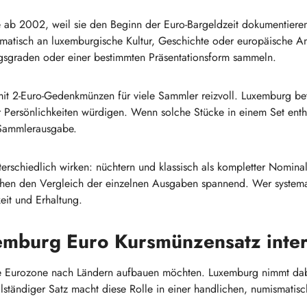
e ab 2002, weil sie den Beginn der Euro-Bargeldzeit dokumentiere
matisch an luxemburgische Kultur, Geschichte oder europäische 
ngsgraden oder einer bestimmten Präsentationsform sammeln.
t 2-Euro-Gedenkmünzen für viele Sammler reizvoll. Luxemburg bet
Persönlichkeiten würdigen. Wenn solche Stücke in einem Set entha
 Sammlerausgabe.
schiedlich wirken: nüchtern und klassisch als kompletter Nominalsa
hen den Vergleich der einzelnen Ausgaben spannend. Wer systemati
eit und Erhaltung.
mburg Euro Kursmünzensatz intere
e Eurozone nach Ländern aufbauen möchten. Luxemburg nimmt dabei
ollständiger Satz macht diese Rolle in einer handlichen, numismatisc