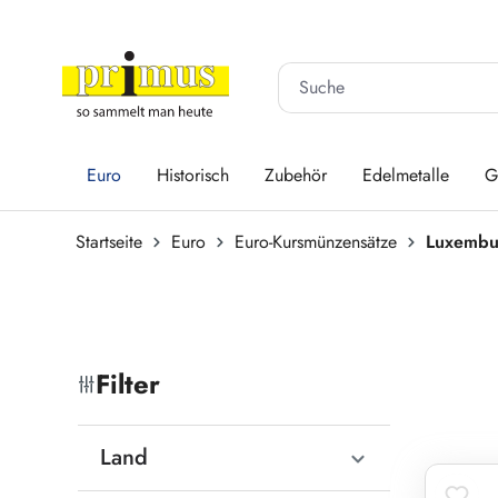
 Hauptinhalt springen
Zur Suche springen
Zur Hauptnavigation springen
Euro
Historisch
Zubehör
Edelmetalle
G
Startseite
Euro
Euro-Kursmünzensätze
Luxembu
Filter
Land