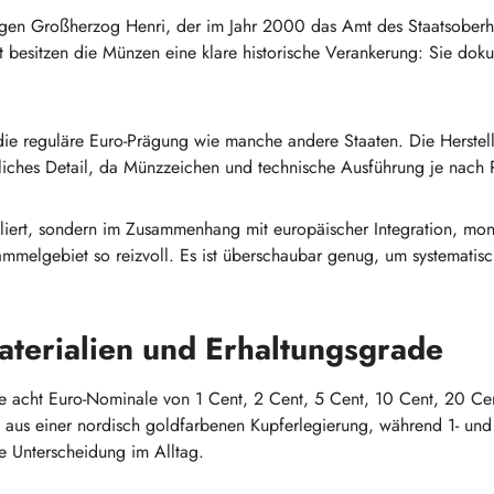
igen Großherzog Henri, der im Jahr 2000 das Amt des Staatsoberh
it besitzen die Münzen eine klare historische Verankerung: Sie d
die reguläre Euro-Prägung wie manche andere Staaten. Die Herstel
tzliches Detail, da Münzzeichen und technische Ausführung je nac
oliert, sondern im Zusammenhang mit europäischer Integration, mo
elgebiet so reizvoll. Es ist überschaubar genug, um systematisc
terialien und Erhaltungsgrade
e acht Euro-Nominale von 1 Cent, 2 Cent, 5 Cent, 10 Cent, 20 Cen
e aus einer nordisch goldfarbenen Kupferlegierung, während 1- und
die Unterscheidung im Alltag.