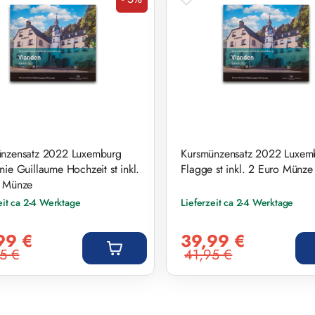
Rabatt
nzensatz 2022 Luxemburg
Kursmünzensatz 2022 Luxem
nie Guillaume Hochzeit st inkl.
Flagge st inkl. 2 Euro Münze
o Münze
eit ca 2-4 Werktage
Lieferzeit ca 2-4 Werktage
preis:
Verkaufspreis:
99 €
39,99 €
5 €
41,95 €
r Preis:
Regulärer Preis: