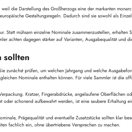
, weil die Darstellung des Großherzogs eine der markanten monarc
 europäische Gestaltungsregeln. Dadurch sind sie sowohl als Einzel
tur. Statt mühsam einzelne Nominale zusammenzustellen, erhalten Si
ler achten dagegen stärker auf Varianten, Ausgabequalität und di
 sollten
ie zunächst prüfen, um welchen Jahrgang und welche Ausgabeform e
gleichen Nominale enthalten können. Für viele Sammler ist die off
Verpackung. Kratzer, Fingerabdrücke, angelaufene Oberflächen od
 oder schonend aufbewahrt werden, ist eine saubere Erhaltung ein 
inale, Prägequalität und eventuelle Zusatzstücke sollten klar besc
iten fachlich ein, ohne übertriebene Versprechen zu machen.