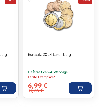
Rabatt
Rabatt
burg
Eurosatz 2024 Luxemburg
Lieferzeit ca 2-4 Werktage
Letzte Exemplare!
Verkaufspreis:
6,99 €
8,95 €
Regulärer Preis: