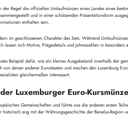
in der Regel die offiziellen Umlaufmünzen eines Landes eines bes
usammengestellt und in einer schützenden Präsentationsform ausg
ormationen enthalten sein.
sondern im geschlossenen Charakter des Sets. Während Umlaufmünz
h lassen sich Motive, Prägedetails und Jahreszahlen in besonders 
tes Beispiel dafür, wie ein kleines Ausgabeland innerhalb der ge
ich von denen anderer Eurostaaten und machen den Luxemburg Euro
zialisten gleichermaßen interessant.
d der Luxemburger Euro-Kursmünz
opäischen Gemeinschaften und führte wie die anderen ersten Teil
r historisch eng mit der Währungsgeschichte der Benelux-Region 