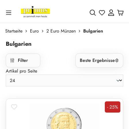
Zum Hauptinhalt springen
Du hast 0 
Startseite
Euro
2 Euro Münzen
Bulgarien
Bulgarien
Filter
Beste Ergebnisse
Artikel pro Seite
- 25%
Rabatt