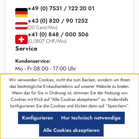
+49 (0) 7531 / 122 20 01
+43 (0) 820 / 90 1252
(20 Cent/Min)
+41 (0) 848 / 000 506
(0,0807 CHF/Min)
Service
Kundenservice:
Mo - Fr 08:00 - 17:00 Uhr
Wir verwenden Cookies, nicht die zum Backen, sondern um Ihnen
Bestellannahme:
das bestmögliche Einkaufserlebnis auf unserer Website zu bieten.
Mo - So 08:00 - 22:00 Uhr
Wenn das für Sie in Ordnung ist, stimmen Sie der Nutzung von
Cookies mit Klick auf "Alle Cookies akzeptieren" zu. Andernfalls
info@primus-muenzen.de
Werkzeugleiste anzeigen
konfigurieren Sie die Cookies und klicken dann auf “Speichern”.
Konfigurieren
Nur technisch notwendige
Alle Cookies akzeptieren