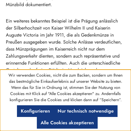
Münzbild dokumentiert.
Ein weiteres bekanntes Beispiel ist die Prägung anlässlich
der Silberhochzeit von Kaiser Wilhelm II und Kaiserin
Auguste Victoria im Jahr 1911, die als Gedenkmünze in
Preußen ausgegeben wurde. Solche Anlässe verdeutlichen,
dass Münzprägungen im Kaiserreich nicht nur dem
Zahlungsverkehr dienten, sondern auch repräsentative und
erinnernde Funktionen erfüllten. Auch die unterschiedliche
Gestaltung der freien Städte im Vergleich zu den
Wir verwenden Cookies, nicht die zum Backen, sondern um Ihnen
Königreichen zeigt, wie stark regionale Identität in der
das bestmögliche Einkaufserlebnis auf unserer Website zu bieten.
Münzgestaltung zum Ausdruck kam. Solche Details machen
Wenn das für Sie in Ordnung ist, stimmen Sie der Nutzung von
das Sammeln von 2 Mark Kaiserreich Silbermünzen zu einer
Cookies mit Klick auf "Alle Cookies akzeptieren" zu. Andernfalls
lebendigen Beschäftigung mit deutscher Geschichte.
Werkzeugleiste anzeigen
konfigurieren Sie die Cookies und klicken dann auf “Speichern”.
Konfigurieren
Nur technisch notwendige
Die Vielfalt an Herrschern, Bundesstaaten und Anlässen
macht die 2 Mark Kaiserreich Silbermünzen zu einem
Alle Cookies akzeptieren
facettenreichen Sammelgebiet, das historische Tiefe mit