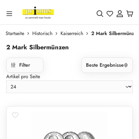
Zum Hauptinhalt springen
Du hast 0 
Startseite
Historisch
Kaiserreich
2 Mark Silbermünze
2 Mark Silbermünzen
Filter
Beste Ergebnisse
Artikel pro Seite