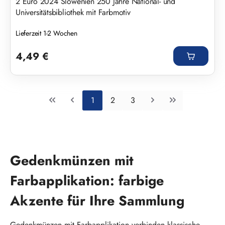
2 Euro 2024 Slowenien 250 Jahre National- und
Universitätsbibliothek mit Farbmotiv
Lieferzeit 1-2 Wochen
Regulärer Preis:
4,49 €
Seite
Seite
Seite
1
2
3
Gedenkmünzen mit
Farbapplikation: farbige
Akzente für Ihre Sammlung
Gedenkmünzen mit Farbapplikation verbinden klassische