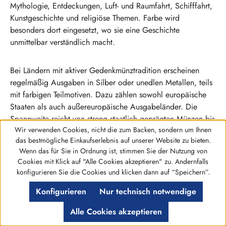
Mythologie, Entdeckungen, Luft- und Raumfahrt, Schifffahrt,
Kunstgeschichte und religiöse Themen. Farbe wird
besonders dort eingesetzt, wo sie eine Geschichte
unmittelbar verständlich macht.
Bei Ländern mit aktiver Gedenkmünztradition erscheinen
regelmäßig Ausgaben in Silber oder unedlen Metallen, teils
mit farbigen Teilmotiven. Dazu zählen sowohl europäische
Staaten als auch außereuropäische Ausgabeländer. Die
Spannweite reicht von streng staatlich geprägten Münzen bis
Wir verwenden Cookies, nicht die zum Backen, sondern um Ihnen
zu modernen Sammlerausgaben, die in limitierter Form und
das bestmögliche Einkaufserlebnis auf unserer Website zu bieten.
mit Zertifikat angeboten werden können. Konkrete Auflagen
Wenn das für Sie in Ordnung ist, stimmen Sie der Nutzung von
sollten immer anhand der jeweiligen Ausgabe geprüft
Cookies mit Klick auf "Alle Cookies akzeptieren" zu. Andernfalls
werden.
Werkzeugleiste anzeigen
konfigurieren Sie die Cookies und klicken dann auf “Speichern”.
Konfigurieren
Nur technisch notwendige
Auch Jahrgänge spielen eine Rolle, vor allem wenn sie an
ein bestimmtes Jubiläum gebunden sind. Ein Münzjahr kann
Alle Cookies akzeptieren
den historischen Anlass unmittelbar dokumentieren, etwa bei