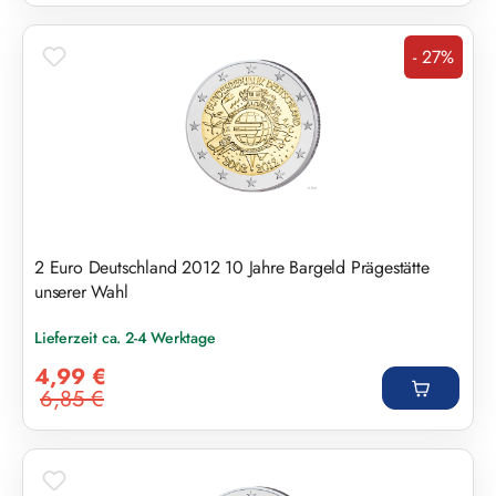
- 27%
Rabatt
2 Euro Deutschland 2012 10 Jahre Bargeld Prägestätte
unserer Wahl
Lieferzeit ca. 2-4 Werktage
Verkaufspreis:
4,99 €
6,85 €
Regulärer Preis: