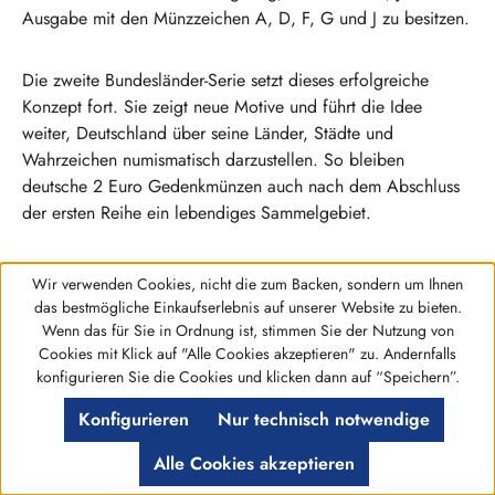
Ausgabe mit den Münzzeichen A, D, F, G und J zu besitzen.
Die zweite Bundesländer-Serie setzt dieses erfolgreiche
Konzept fort. Sie zeigt neue Motive und führt die Idee
weiter, Deutschland über seine Länder, Städte und
Wahrzeichen numismatisch darzustellen. So bleiben
deutsche 2 Euro Gedenkmünzen auch nach dem Abschluss
der ersten Reihe ein lebendiges Sammelgebiet.
Gemeinschaftsausgaben und nationale
Wir verwenden Cookies, nicht die zum Backen, sondern um Ihnen
das bestmögliche Einkaufserlebnis auf unserer Website zu bieten.
Anlässe
Wenn das für Sie in Ordnung ist, stimmen Sie der Nutzung von
Cookies mit Klick auf "Alle Cookies akzeptieren" zu. Andernfalls
Neben den Bundesländer-Motiven gibt es deutsche 2 Euro
Werkzeugleiste anzeigen
konfigurieren Sie die Cookies und klicken dann auf “Speichern”.
Münzen zu nationalen und europäischen Jubiläen. Dazu
zählen Ausgaben, die an gemeinsame europäische Themen
Konfigurieren
Nur technisch notwendige
erinnern, etwa wichtige Jahrestage der europäischen
Alle Cookies akzeptieren
Integration oder des Euro-Bargelds. Solche Münzen sind für