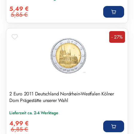
Verkaufspreis:
5,49 €
5,85 €
Regulärer Preis:
- 27%
Rabatt
2 Euro 2011 Deutschland Nordrhein-Westfalen Kölner
Dom Prägestätte unserer Wahl
Lieferzeit ca. 2-4 Werktage
Verkaufspreis:
4,99 €
6,85 €
Regulärer Preis: