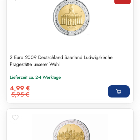
Rabatt
2 Euro 2009 Deutschland Saarland Ludwigskirche
Prägestätte unserer Wahl
Lieferzeit ca. 2-4 Werktage
Verkaufspreis:
4,99 €
5,95 €
Regulärer Preis: