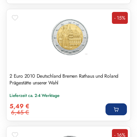
- 15%
Rabatt
2 Euro 2010 Deutschland Bremen Rathaus und Roland
Prägestätte unserer Wahl
Lieferzeit ca. 2-4 Werktage
Verkaufspreis:
5,49 €
6,45 €
Regulärer Preis:
- 16%