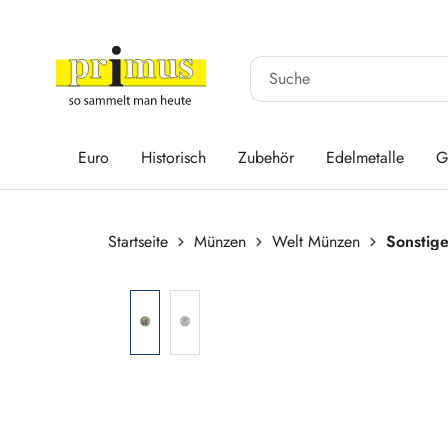
 Hauptinhalt springen
Zur Suche springen
Zur Hauptnavigation springen
Euro
Historisch
Zubehör
Edelmetalle
G
Startseite
Münzen
Welt Münzen
Sonstig
Bildergalerie überspringen