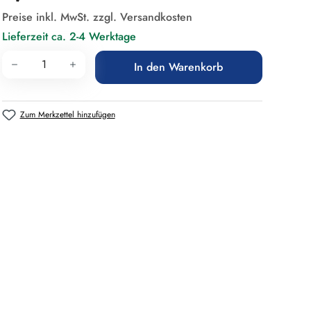
Preise inkl. MwSt. zzgl. Versandkosten
Lieferzeit ca. 2-4 Werktage
Produkt Anzahl: Gib den gewünschten Wert 
In den Warenkorb
Zum Merkzettel hinzufügen