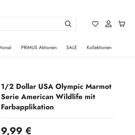
Du hast 0 Produ
tional
PRIMUS Aktionen
SALE
Kollektionen
1/2 Dollar USA Olympic Marmot
Serie American Wildlife mit
Farbapplikation
Regulärer Preis:
9,99 €