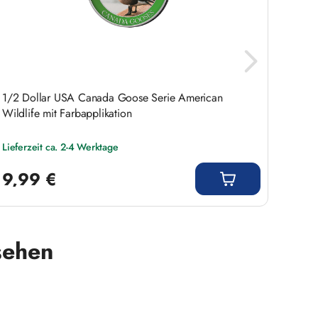
1/2 Dollar USA Canada Goose Serie American
1/2 Do
Wildlife mit Farbapplikation
Farbap
Lieferzeit ca. 2-4 Werktage
Liefer
Regulärer Preis:
Regulär
9,99 €
9,9
sehen