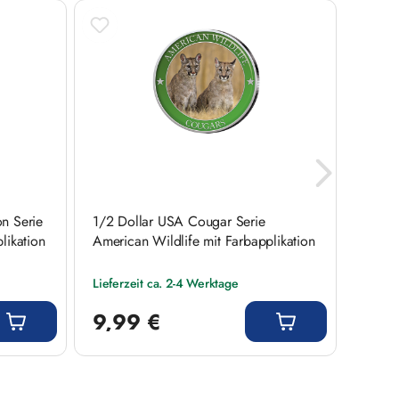
n Serie
1/2 Dollar USA Cougar Serie
1/2 Do
likation
American Wildlife mit Farbapplikation
Serie 
Farbap
Lieferzeit ca. 2-4 Werktage
Liefer
Regulärer Preis:
Regulär
9,99 €
9,9