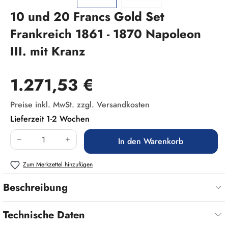
10 und 20 Francs Gold Set
Frankreich 1861 - 1870 Napoleon
III. mit Kranz
Regulärer Preis:
1.271,53 €
Preise inkl. MwSt. zzgl. Versandkosten
Lieferzeit 1-2 Wochen
Produkt Anzahl: Gib den gewünschten Wert ein
In den Warenkorb
Zum Merkzettel hinzufügen
Beschreibung
Technische Daten