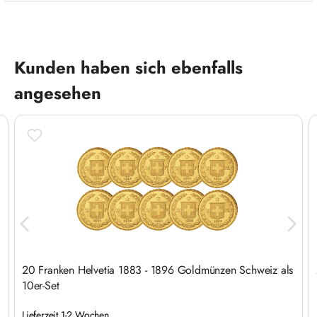
Produktgalerie überspringen
Kunden haben sich ebenfalls
angesehen
20 Franken Helvetia 1883 - 1896 Goldmünzen Schweiz als
10er-Set
Lieferzeit 1-2 Wochen