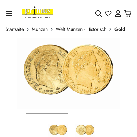
Zum Hauptinhalt springen
Du hast 0 
Startseite
Münzen
Welt Münzen - Historisch
Gold
Bildergalerie überspringen