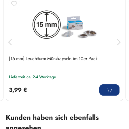
[15 mm] Leuchtturm Münzkapseln im 10er Pack
Lieferzeit ca. 2-4 Werktage
Regulärer Preis:
3,99 €
Produktgalerie überspringen
Kunden haben sich ebenfalls
angesehen