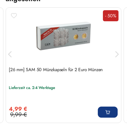
- 50%
Rabatt
[26 mm] SAM 50 Münzkapseln für 2 Euro Münzen
Lieferzeit ca. 2-4 Werktage
Verkaufspreis:
4,99 €
9,99 €
Regulärer Preis: