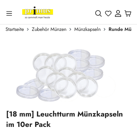
Zum Hauptinhalt springen
Du hast 0 
Startseite
Zubehör Münzen
Münzkapseln
Runde Münz
Bildergalerie überspringen
[18 mm] Leuchtturm Münzkapseln
im 10er Pack