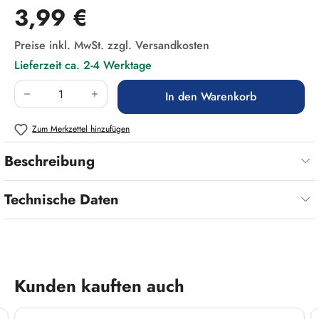
Regulärer Preis:
3,99 €
Preise inkl. MwSt. zzgl. Versandkosten
Lieferzeit ca. 2-4 Werktage
Produkt Anzahl: Gib den gewünschten Wert ein
In den Warenkorb
Zum Merkzettel hinzufügen
Beschreibung
Technische Daten
Produktgalerie überspringen
Kunden kauften auch