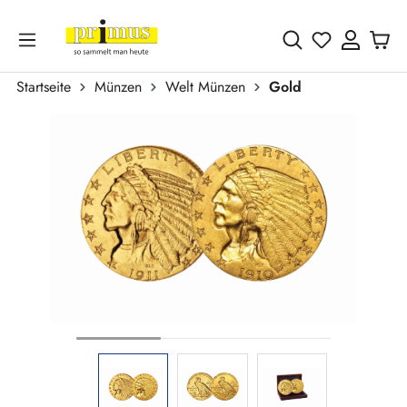
Zum Hauptinhalt springen
Du hast 0 
Startseite
Münzen
Welt Münzen
Gold
Bildergalerie überspringen