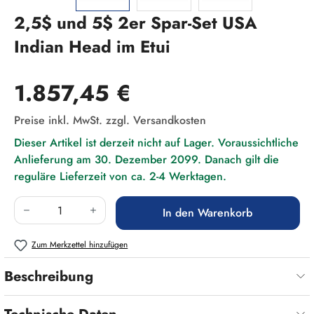
2,5$ und 5$ 2er Spar-Set USA
Indian Head im Etui
Regulärer Preis:
1.857,45 €
Preise inkl. MwSt. zzgl. Versandkosten
Dieser Artikel ist derzeit nicht auf Lager. Voraussichtliche
Anlieferung am 30. Dezember 2099. Danach gilt die
reguläre Lieferzeit von ca. 2-4 Werktagen.
Produkt Anzahl: Gib den gewünschten Wert ein
In den Warenkorb
Zum Merkzettel hinzufügen
Beschreibung