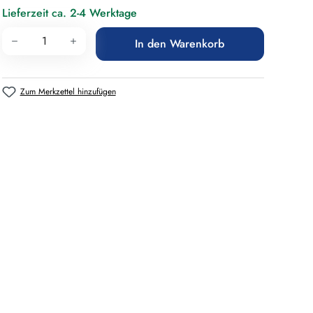
Lieferzeit ca. 2-4 Werktage
Produkt Anzahl: Gib den gewünschten Wert 
In den Warenkorb
Zum Merkzettel hinzufügen