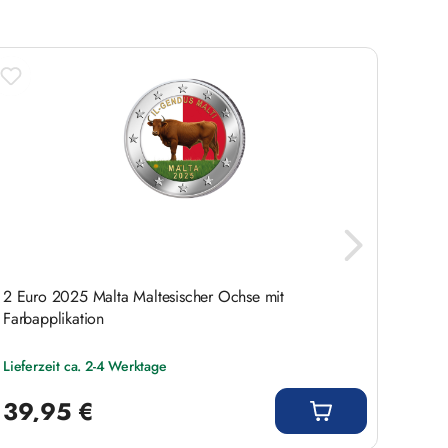
2 Euro 2025 Malta Maltesischer Ochse mit
2 Eur
Farbapplikation
Lieferzeit ca. 2-4 Werktage
Liefer
Regulärer Preis:
Regulär
39,95 €
39,