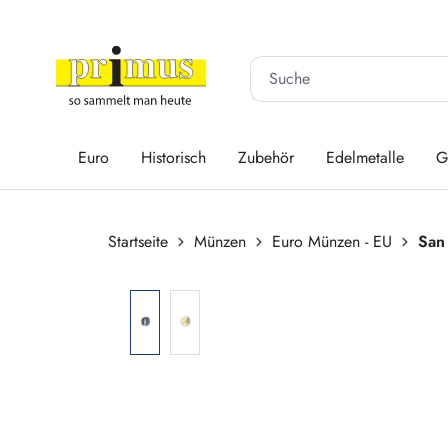
 Hauptinhalt springen
Zur Suche springen
Zur Hauptnavigation springen
Euro
Historisch
Zubehör
Edelmetalle
G
Startseite
Münzen
Euro Münzen - EU
San
Bildergalerie überspringen