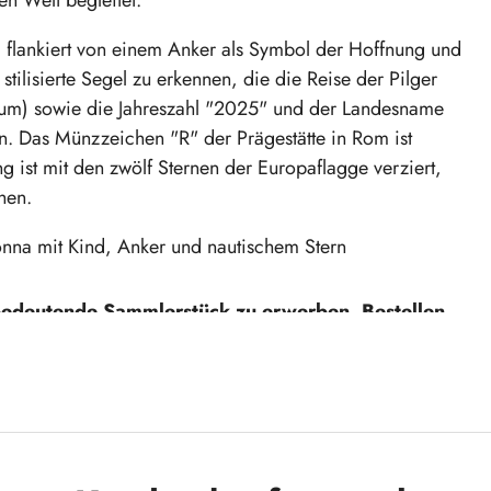
 flankiert von einem Anker als Symbol der Hoffnung und
tilisierte Segel zu erkennen, die die Reise der Pilger
äum) sowie die Jahreszahl "2025" und der Landesname
Das Münzzeichen "R" der Prägestätte in Rom ist
ng ist mit den zwölf Sternen der Europaflagge verziert,
hen.
nna mit Kind, Anker und nautischem Stern
 bedeutende Sammlerstück zu erwerben. Bestellen
gter Geschichte!