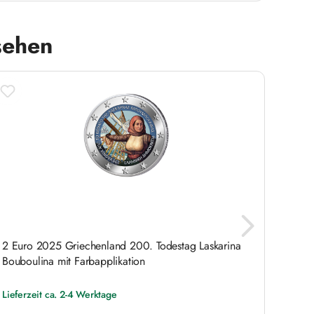
sehen
2 Euro 2025 Griechenland 200. Todestag Laskarina
2 Eur
Bouboulina mit Farbapplikation
Breme
Lieferzeit ca. 2-4 Werktage
Liefer