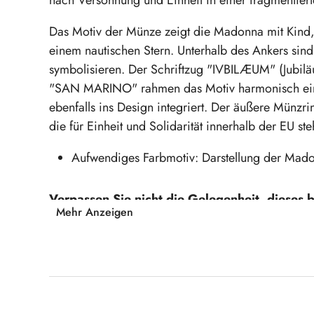
Das Motiv der Münze zeigt die Madonna mit Kind,
einem nautischen Stern. Unterhalb des Ankers sind s
symbolisieren. Der Schriftzug "IVBILÆUM" (Jubil
"SAN MARINO" rahmen das Motiv harmonisch ein. 
ebenfalls ins Design integriert. Der äußere Münzri
die für Einheit und Solidarität innerhalb der EU ste
Aufwendiges Farbmotiv: Darstellung der Mado
Verpassen Sie nicht die Gelegenheit, dieses
Mehr Anzeigen
Sie jetzt und sichern Sie sich ein Stück geprä
Produktgalerie überspringen