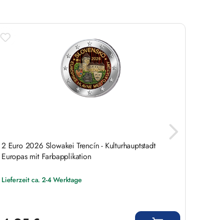
2 Euro 2026 Slowakei Trencín - Kulturhauptstadt
2 Euro
Europas mit Farbapplikation
Farbap
Lieferzeit ca. 2-4 Werktage
Liefer
Regulärer Preis:
Regulär