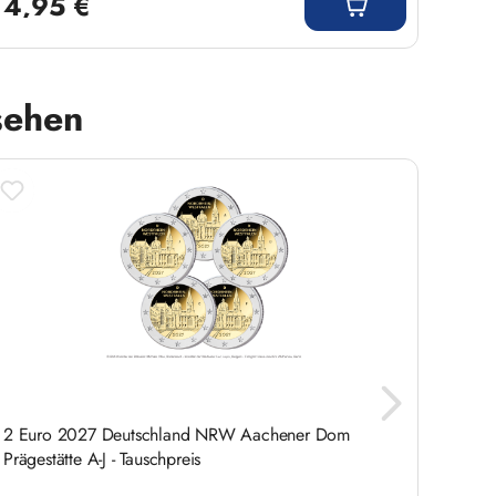
4,95 €
5,9
sehen
2 Euro 2027 Deutschland NRW Aachener Dom
2 Eur
Prägestätte A-J - Tauschpreis
Breme