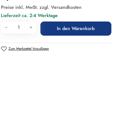
Preise inkl. MwSt. zzgl. Versandkosten
Lieferzeit ca. 2-4 Werktage
Produkt Anzahl: Gib den gewünschten Wert 
In den Warenkorb
Zum Merkzettel hinzufügen