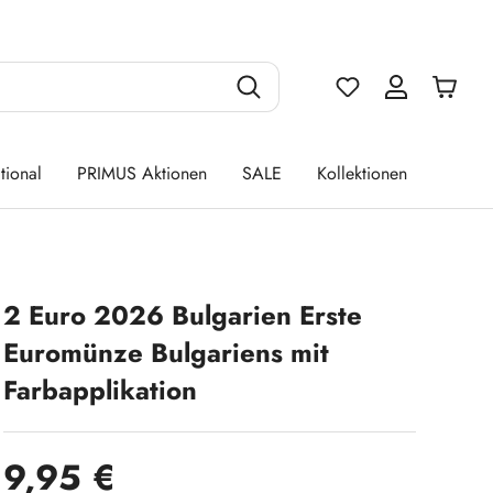
Du hast 0 Produ
tional
PRIMUS Aktionen
SALE
Kollektionen
2 Euro 2026 Bulgarien Erste
Euromünze Bulgariens mit
Farbapplikation
Regulärer Preis:
9,95 €