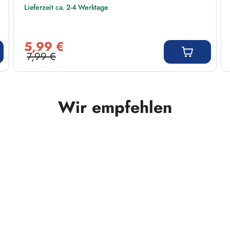
Lieferzeit ca. 2-4 Werktage
Verkaufspreis:
5,99 €
7,99 €
Regulärer Preis:
Wir empfehlen