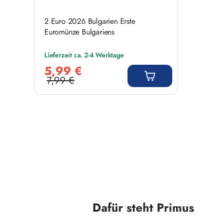
2 Euro 2026 Bulgarien Erste
Euromünze Bulgariens
Lieferzeit ca. 2-4 Werktage
Verkaufspreis:
5,99 €
7,99 €
Regulärer Preis:
Dafür steht Primus