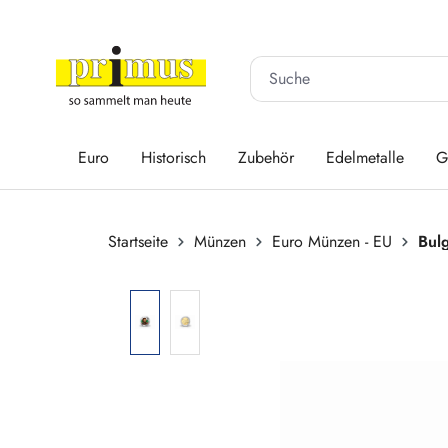
 Hauptinhalt springen
Zur Suche springen
Zur Hauptnavigation springen
Euro
Historisch
Zubehör
Edelmetalle
G
Startseite
Münzen
Euro Münzen - EU
Bul
Bildergalerie überspringen