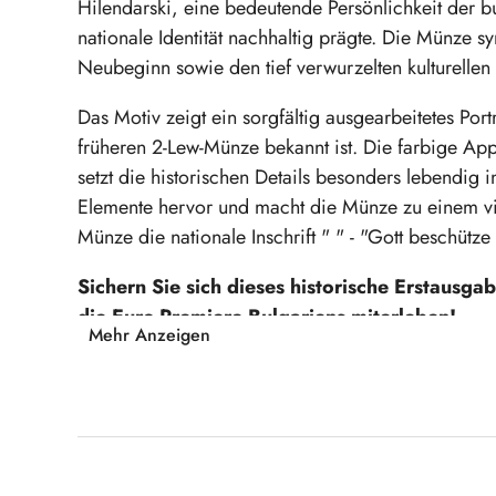
Hilendarski, eine bedeutende Persönlichkeit der 
nationale Identität nachhaltig prägte. Die Münze 
Neubeginn sowie den tief verwurzelten kulturellen
Das Motiv zeigt ein sorgfältig ausgearbeitetes Port
früheren 2-Lew-Münze bekannt ist. Die farbige Appl
setzt die historischen Details besonders lebendig 
Elemente hervor und macht die Münze zu einem vis
Münze die nationale Inschrift " " - "Gott beschütze
Sichern Sie sich dieses historische Erstausgab
die Euro-Premiere Bulgariens miterleben!
Mehr Anzeigen
Produktgalerie überspringen