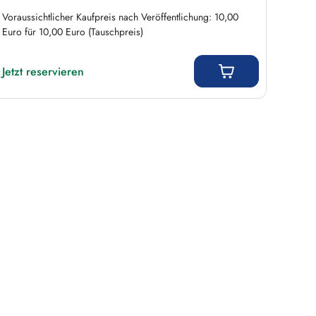
Liefer
Voraussichtlicher Kaufpreis nach Veröffentlichung: 10,00
Euro für 10,00 Euro (Tauschpreis)
Regulärer Preis:
Regulär
4,4
Jetzt reservieren