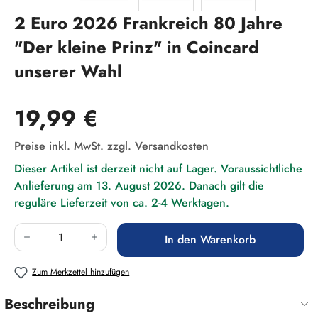
2 Euro 2026 Frankreich 80 Jahre
"Der kleine Prinz" in Coincard
unserer Wahl
Regulärer Preis:
19,99 €
Preise inkl. MwSt. zzgl. Versandkosten
Dieser Artikel ist derzeit nicht auf Lager. Voraussichtliche
Anlieferung am 13. August 2026. Danach gilt die
reguläre Lieferzeit von ca. 2-4 Werktagen.
Produkt Anzahl: Gib den gewünschten Wert ein
In den Warenkorb
Zum Merkzettel hinzufügen
Beschreibung