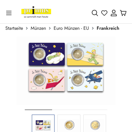
Zum Hauptinhalt springen
Du hast 0 
Startseite
Münzen
Euro Münzen - EU
Frankreich
Bildergalerie überspringen