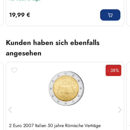
Regulärer Preis:
19,99 €
Produktgalerie überspringen
Kunden haben sich ebenfalls
angesehen
- 38%
Rabatt
2 Euro 2007 Italien 50 jahre Römische Verträge