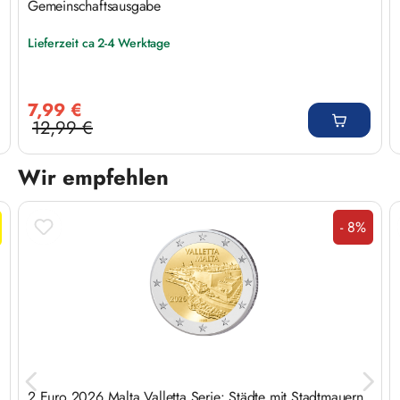
Gemeinschaftsausgabe
Lieferzeit ca 2-4 Werktage
Verkaufspreis:
7,99 €
12,99 €
Regulärer Preis:
Wir empfehlen
Produktgalerie überspringen
- 8%
Rabatt
2 Euro 2026 Malta Valletta Serie: Städte mit Stadtmauern