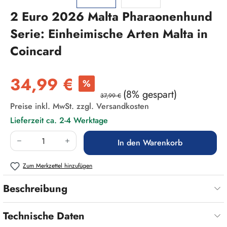
2 Euro 2026 Malta Pharaonenhund
Serie: Einheimische Arten Malta in
Coincard
Verkaufspreis:
34,99 €
%
(8% gespart)
37,99 €
Preise inkl. MwSt. zzgl. Versandkosten
Lieferzeit ca. 2-4 Werktage
Produkt Anzahl: Gib den gewünschten Wert ein
In den Warenkorb
Zum Merkzettel hinzufügen
Beschreibung
Technische Daten