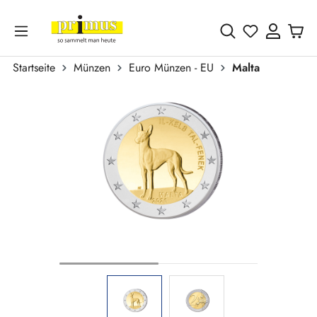
Zum Hauptinhalt springen
Du hast 0 
Startseite
Münzen
Euro Münzen - EU
Malta
Bildergalerie überspringen