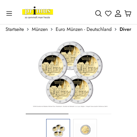
Zum Hauptinhalt springen
Du hast 0 
Startseite
Münzen
Euro Münzen - Deutschland
Divers
Bildergalerie überspringen