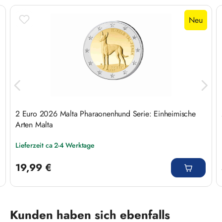
Neu
2 Euro 2026 Malta Pharaonenhund Serie: Einheimische
Arten Malta
Lieferzeit ca 2-4 Werktage
Regulärer Preis:
19,99 €
Produktgalerie überspringen
Kunden haben sich ebenfalls