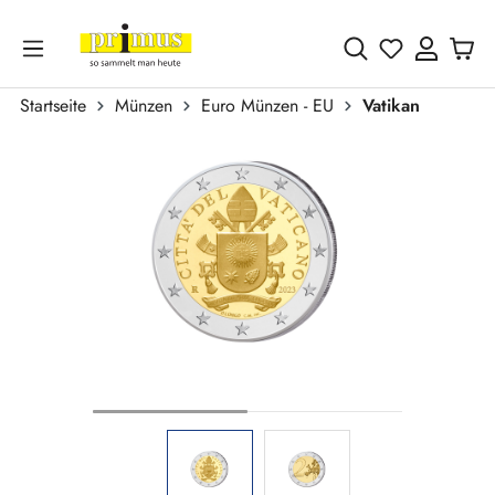
Zum Hauptinhalt springen
Du hast 0 
Startseite
Münzen
Euro Münzen - EU
Vatikan
Bildergalerie überspringen