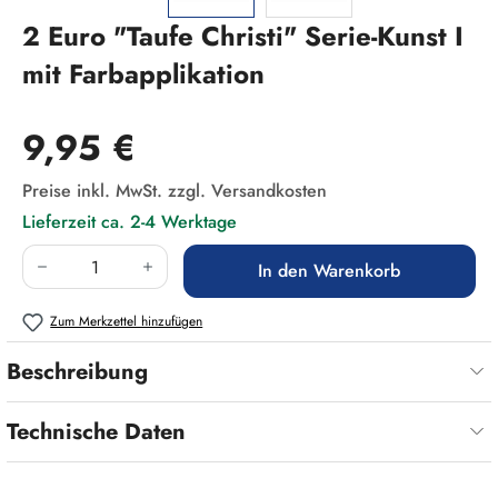
2 Euro "Taufe Christi" Serie-Kunst I
mit Farbapplikation
Regulärer Preis:
9,95 €
Preise inkl. MwSt. zzgl. Versandkosten
Lieferzeit ca. 2-4 Werktage
Produkt Anzahl: Gib den gewünschten Wert ein
In den Warenkorb
Zum Merkzettel hinzufügen
Beschreibung
Technische Daten