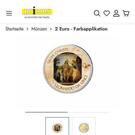
Zum Hauptinhalt springen
Du hast 0 
Startseite
Münzen
2 Euro - Farbapplikation
Bildergalerie überspringen