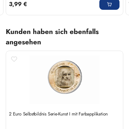
3,99 €
Produktgalerie überspringen
Kunden haben sich ebenfalls
angesehen
2 Euro Selbstbildnis Serie-Kunst I mit Farbapplikation