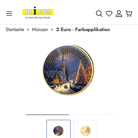
Zum Hauptinhalt springen
Du hast 0 
Startseite
Münzen
2 Euro - Farbapplikation
Bildergalerie überspringen