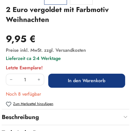
2 Euro vergoldet mit Farbmotiv
Weihnachten
Regulärer Preis:
9,95 €
Preise inkl. MwSt. zzgl. Versandkosten
Lieferzeit ca 2-4 Werktage
Letzte Exemplare!
Produkt Anzahl: Gib den gewünschten Wert ein
In den Warenkorb
Noch 8 verfügbar
Zum Merkzettel hinzufügen
Beschreibung