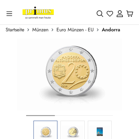
Zum Hauptinhalt springen
Du hast 0 
Startseite
Münzen
Euro Münzen - EU
Andorra
Bildergalerie überspringen