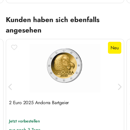
Produktgalerie überspringen
Kunden haben sich ebenfalls
angesehen
Neu
2 Euro 2025 Andorra Bartgeier
Jetzt vorbestellen
nur noch 3 Tage