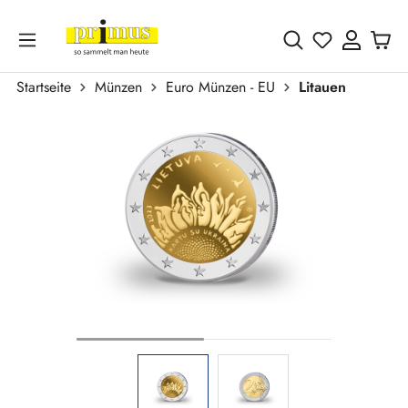
Zum Hauptinhalt springen
Du hast 0 
Startseite
Münzen
Euro Münzen - EU
Litauen
Bildergalerie überspringen