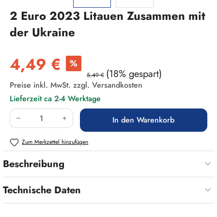
2 Euro 2023 Litauen Zusammen mit
der Ukraine
Verkaufspreis:
4,49 €
%
(18% gespart)
5,49 €
Preise inkl. MwSt. zzgl. Versandkosten
Lieferzeit ca 2-4 Werktage
Produkt Anzahl: Gib den gewünschten Wert ein
In den Warenkorb
Zum Merkzettel hinzufügen
Beschreibung
Technische Daten