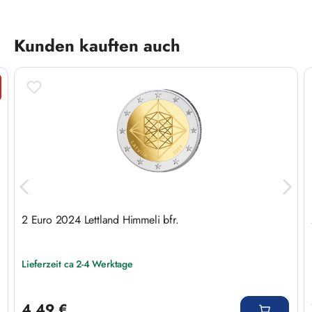
Produktgalerie überspringen
Kunden kauften auch
att
2 Euro 2024 Lettland Himmeli bfr.
Lieferzeit ca 2-4 Werktage
Regulärer Preis:
4,49 €