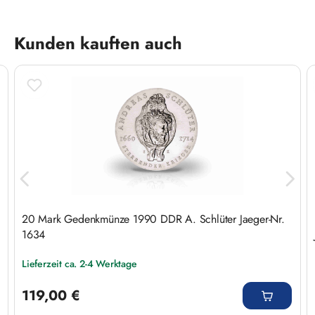
Produktgalerie überspringen
Kunden kauften auch
20 Mark Gedenkmünze 1990 DDR A. Schlüter Jaeger-Nr.
1634
Lieferzeit ca. 2-4 Werktage
Regulärer Preis:
119,00 €