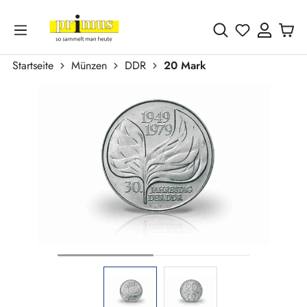
Zum Hauptinhalt springen
Du hast 0 
Startseite
Münzen
DDR
20 Mark
Bildergalerie überspringen