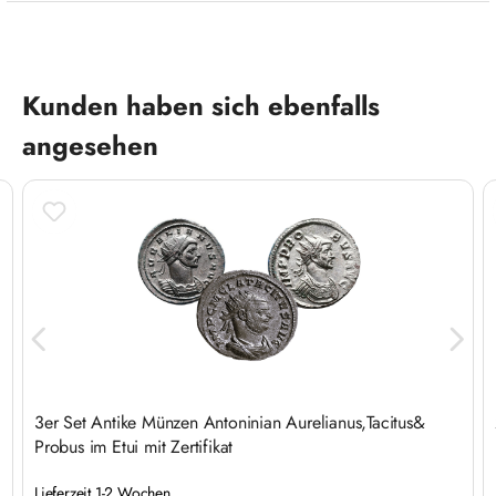
Produktgalerie überspringen
Kunden haben sich ebenfalls
angesehen
3er Set Antike Münzen Antoninian Aurelianus,Tacitus&
Probus im Etui mit Zertifikat
Lieferzeit 1-2 Wochen