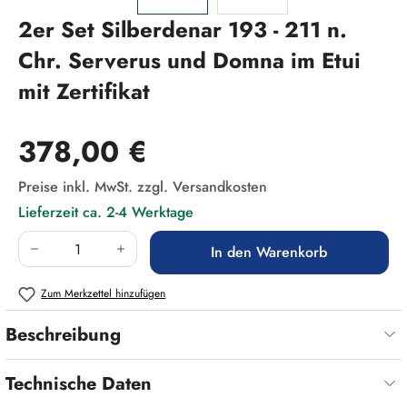
2er Set Silberdenar 193 - 211 n.
Chr. Serverus und Domna im Etui
mit Zertifikat
Regulärer Preis:
378,00 €
Preise inkl. MwSt. zzgl. Versandkosten
Lieferzeit ca. 2-4 Werktage
Produkt Anzahl: Gib den gewünschten Wert ein
In den Warenkorb
Zum Merkzettel hinzufügen
Beschreibung
Technische Daten