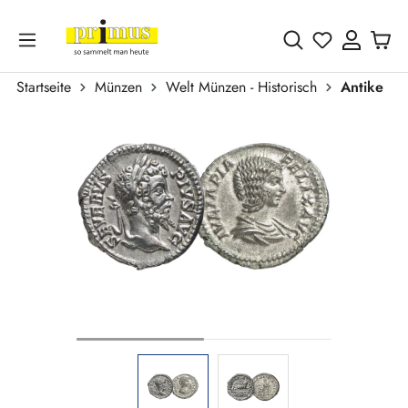
Zum Hauptinhalt springen
Du hast 0 
Startseite
Münzen
Welt Münzen - Historisch
Antike
Bildergalerie überspringen