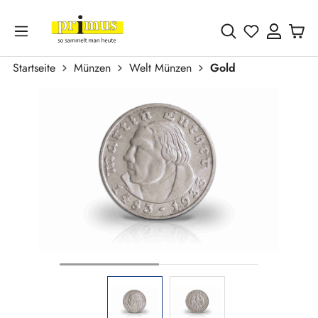
Zum Hauptinhalt springen
Du hast 0 
Startseite
Münzen
Welt Münzen
Gold
Bildergalerie überspringen