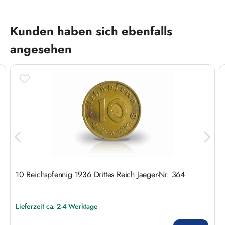
Produktgalerie überspringen
Kunden haben sich ebenfalls
angesehen
10 Reichspfennig 1936 Drittes Reich Jaeger-Nr. 364
Lieferzeit ca. 2-4 Werktage
Regulärer Preis: