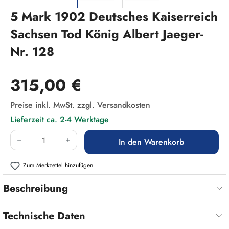
5 Mark 1902 Deutsches Kaiserreich
Sachsen Tod König Albert Jaeger-
Nr. 128
Regulärer Preis:
315,00 €
Preise inkl. MwSt. zzgl. Versandkosten
Lieferzeit ca. 2-4 Werktage
Produkt Anzahl: Gib den gewünschten Wert ein
In den Warenkorb
Zum Merkzettel hinzufügen
Beschreibung
Technische Daten