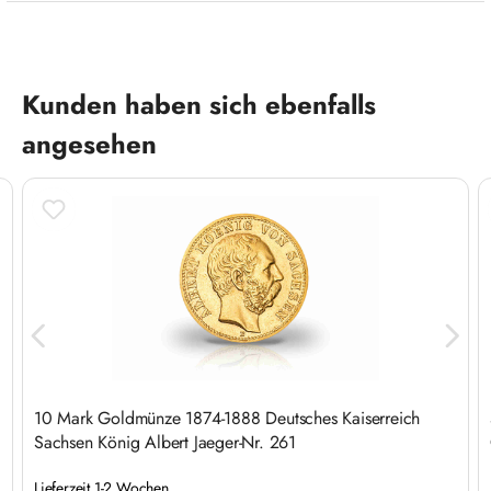
Produktgalerie überspringen
Kunden haben sich ebenfalls
angesehen
10 Mark Goldmünze 1874-1888 Deutsches Kaiserreich
Sachsen König Albert Jaeger-Nr. 261
Lieferzeit 1-2 Wochen