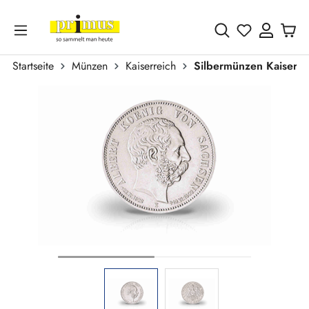
Zum Hauptinhalt springen
Du hast 0 
Startseite
Münzen
Kaiserreich
Silbermünzen Kaiserre
Bildergalerie überspringen