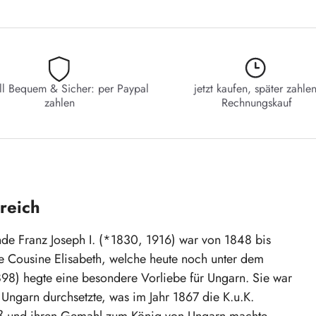
ll Bequem & Sicher: per Paypal
jetzt kaufen, später zahlen
zahlen
Rechnungskauf
rreich
e Franz Joseph I. (*1830, 1916) war von 1848 bis
ne Cousine Elisabeth, welche heute noch unter dem
1898) hegte eine besondere Vorliebe für Ungarn. Sie war
Ungarn durchsetzte, was im Jahr 1867 die K.u.K.
eß und ihren Gemahl zum König von Ungarn machte.