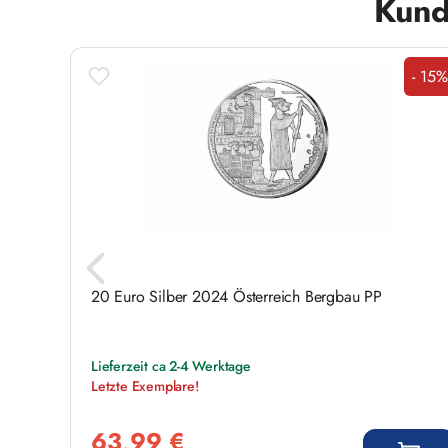
Kund
- 15%
Raba
ch
20 Euro Silber 2024 Österreich Bergbau PP
Lieferzeit ca 2-4 Werktage
Letzte Exemplare!
Verkaufspreis:
63,99 €