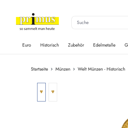
 Hauptinhalt springen
Zur Suche springen
Zur Hauptnavigation springen
Euro
Historisch
Zubehör
Edelmetalle
G
Startseite
Münzen
Welt Münzen - Historisch
Bildergalerie überspringen