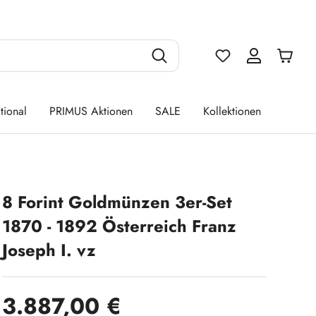
Du hast 0 Produ
tional
PRIMUS Aktionen
SALE
Kollektionen
8 Forint Goldmünzen 3er-Set
1870 - 1892 Österreich Franz
Joseph I. vz
Regulärer Preis:
3.887,00 €