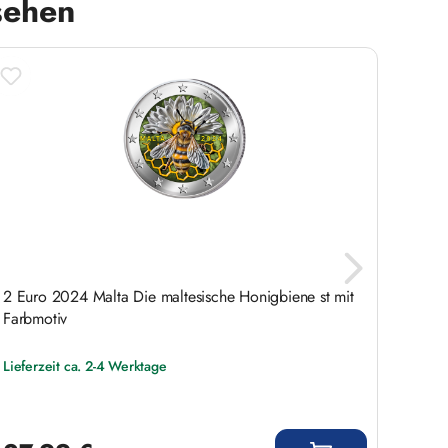
sehen
2 Euro 2024 Malta Die maltesische Honigbiene st mit
5 DM 
Farbmotiv
Lieferzeit ca. 2-4 Werktage
Liefer
Regulärer Preis:
Regulär