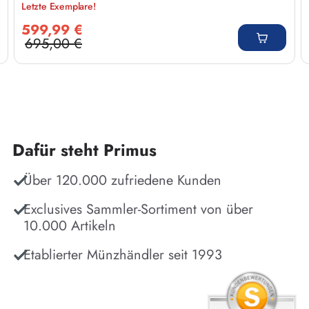
Letzte Exemplare!
Verkaufspreis:
599,99 €
695,00 €
Regulärer Preis:
Dafür steht Primus
Über 120.000 zufriedene Kunden
Exclusives Sammler-Sortiment von über
10.000 Artikeln
Etablierter Münzhändler seit 1993