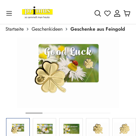
Zum Hauptinhalt springen
Du hast 0 
Startseite
Geschenkideen
Geschenke aus Feingold
Bildergalerie überspringen