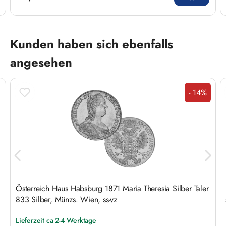
Produktgalerie überspringen
Kunden haben sich ebenfalls
angesehen
- 14%
Rabatt
Österreich Haus Habsburg 1871 Maria Theresia Silber Taler
833 Silber, Münzs. Wien, ss-vz
Lieferzeit ca 2-4 Werktage