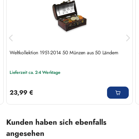
Weltkollektion 1951-2014 50 Münzen aus 50 Ländern
Lieferzeit ca. 2-4 Werktage
Regulärer Preis:
23,99 €
Produktgalerie überspringen
Kunden haben sich ebenfalls
angesehen