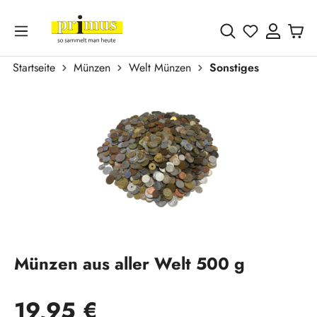
Zum Hauptinhalt springen
Du hast 0 
Startseite
Münzen
Welt Münzen
Sonstiges
Bildergalerie überspringen
Münzen aus aller Welt 500 g
Regulärer Preis:
19,95 €