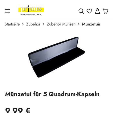
Zum Hauptinhalt springen
Du hast 0 
Startseite
Zubehör
Zubehör Münzen
Münzetuis
Bildergalerie überspringen
Münzetui für 5 Quadrum-Kapseln
Regulärer Preis:
9,99 €