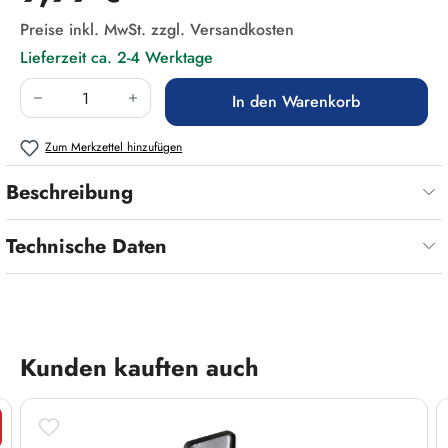
Preise inkl. MwSt. zzgl. Versandkosten
Lieferzeit ca. 2-4 Werktage
Produkt Anzahl: Gib den gewünschten Wert ein
In den Warenkorb
Zum Merkzettel hinzufügen
Beschreibung
Technische Daten
Produktgalerie überspringen
Kunden kauften auch
t