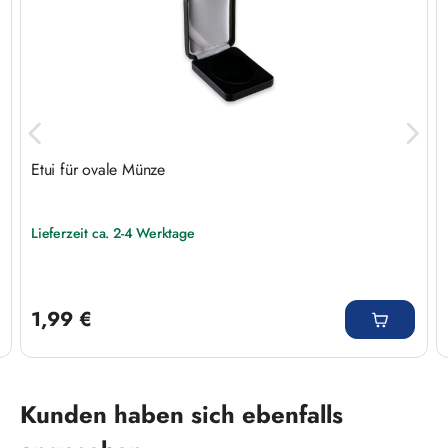
Etui für ovale Münze
Lieferzeit ca. 2-4 Werktage
Regulärer Preis:
1,99 €
Produktgalerie überspringen
Kunden haben sich ebenfalls