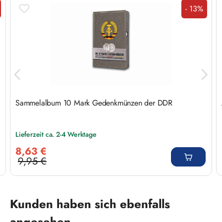
- 13%
att
Rabatt
Sammelalbum 10 Mark Gedenkmünzen der DDR
Lieferzeit ca. 2-4 Werktage
Verkaufspreis:
8,63 €
9,95 €
Regulärer Preis:
Produktgalerie überspringen
Kunden haben sich ebenfalls
angesehen