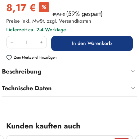
Verkaufspreis:
8,17 €
%
(59% gespart)
19,95 €
Preise inkl. MwSt. zzgl. Versandkosten
Lieferzeit ca. 2-4 Werktage
Produkt Anzahl: Gib den gewünschten Wert ein
In den Warenkorb
Zum Merkzettel hinzufügen
Beschreibung
Technische Daten
Produktgalerie überspringen
Kunden kauften auch