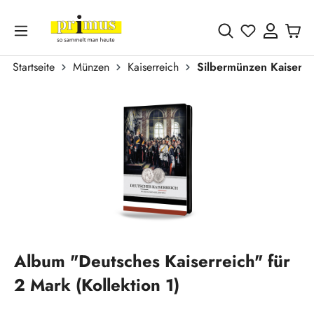
Zum Hauptinhalt springen
Du hast 0 
Startseite
Münzen
Kaiserreich
Silbermünzen Kaiserre
Bildergalerie überspringen
Album "Deutsches Kaiserreich" für
2 Mark (Kollektion 1)