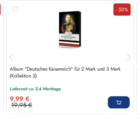
Produktgalerie überspringen
- 50%
tt
Rabatt
Album "Deutsches Kaiserreich" für 2 Mark und 3 Mark
(Kollektion 2)
Lieferzeit ca. 2-4 Werktage
Verkaufspreis:
9,99 €
19,95 €
Regulärer Preis: