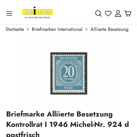
Zum Hauptinhalt springen
Du hast 0 
Startseite
Briefmarken International
Alliierte Besatzung
Bildergalerie überspringen
Briefmarke Alliierte Besetzung
Kontrollrat I 1946 Michel-Nr. 924 d
postfrisch