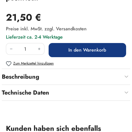
Regulärer Preis:
21,50 €
Preise inkl. MwSt. zzgl. Versandkosten
Lieferzeit ca. 2-4 Werktage
Produkt Anzahl: Gib den gewünschten Wert ein
In den Warenkorb
Zum Merkzettel hinzufügen
Beschreibung
Technische Daten
Produktgalerie überspringen
Kunden haben sich ebenfalls