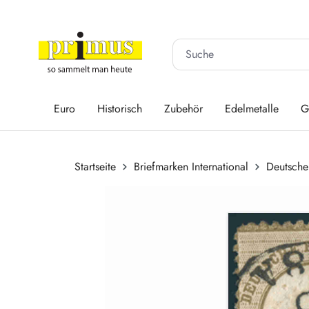
 Hauptinhalt springen
Zur Suche springen
Zur Hauptnavigation springen
Euro
Historisch
Zubehör
Edelmetalle
G
Startseite
Briefmarken International
Deutsche
Bildergalerie überspringen