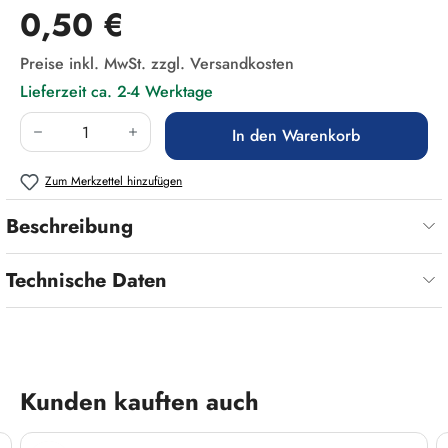
Regulärer Preis:
0,50 €
Preise inkl. MwSt. zzgl. Versandkosten
Lieferzeit ca. 2-4 Werktage
Produkt Anzahl: Gib den gewünschten Wert ein
In den Warenkorb
Zum Merkzettel hinzufügen
Beschreibung
Technische Daten
Produktgalerie überspringen
Kunden kauften auch