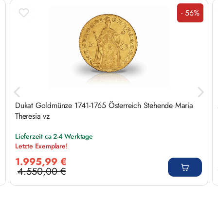
Produktgalerie überspringen
- 56%
Rabatt
Dukat Goldmünze 1741-1765 Österreich Stehende Maria
Theresia vz
Lieferzeit ca 2-4 Werktage
Letzte Exemplare!
Verkaufspreis:
1.995,99 €
4.550,00 €
Regulärer Preis: