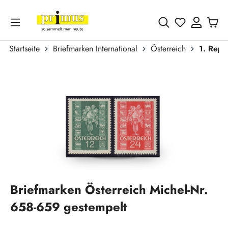
Zum Hauptinhalt springen
Du hast 0 
Startseite
Briefmarken International
Österreich
1. Repu
Bildergalerie überspringen
Briefmarken Österreich Michel-Nr.
658-659 gestempelt