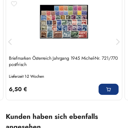
Briefmarken Österreich Jahrgang 1945 Michel-Nr. 721/770
postfrisch
Lieferzeit 1-2 Wochen
Regulärer Preis:
6,50 €
Produktgalerie überspringen
Kunden haben sich ebenfalls
angesehen