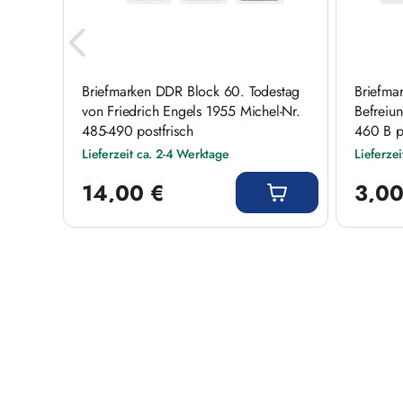
ng
Briefmarken DDR Block 60. Todestag
Briefmar
von Friedrich Engels 1955 Michel-Nr.
Befreiu
485-490 postfrisch
460 B po
Lieferzeit ca. 2-4 Werktage
Lieferze
Regulärer Preis:
Regulärer
14,00 €
3,00