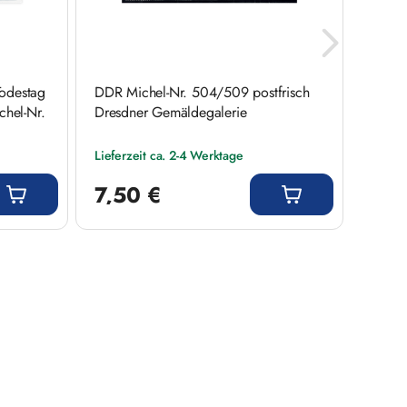
Todestag
DDR Michel-Nr. 504/509 postfrisch
DDR B
chel-Nr.
Dresdner Gemäldegalerie
606/
Lieferzeit ca. 2-4 Werktage
Liefer
Regulärer Preis:
Regulär
7,50 €
22,