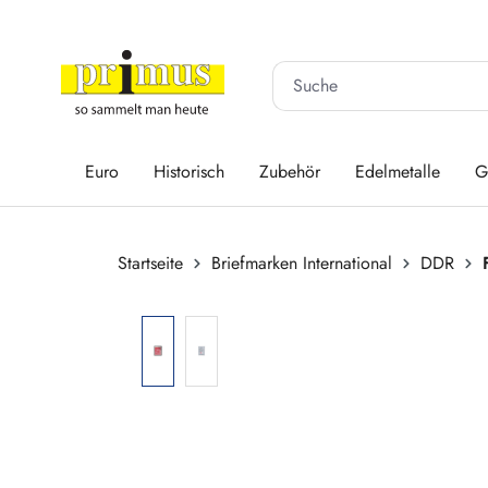
 Hauptinhalt springen
Zur Suche springen
Zur Hauptnavigation springen
Euro
Historisch
Zubehör
Edelmetalle
G
Startseite
Briefmarken International
DDR
Bildergalerie überspringen