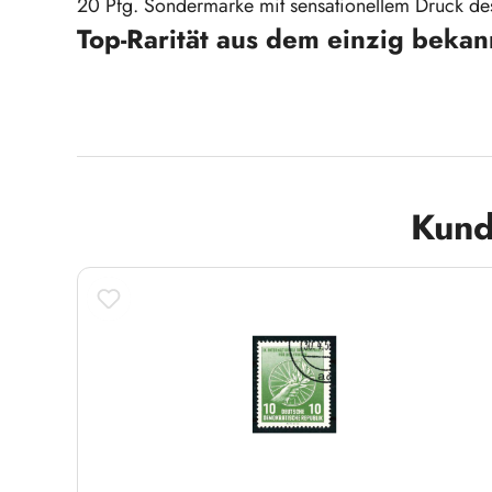
20 Pfg. Sondermarke mit sensationellem Druck de
Top-Rarität aus dem einzig beka
Produktgalerie überspringen
Kund