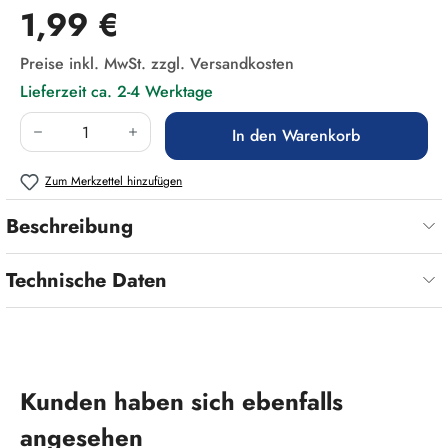
Regulärer Preis:
1,99 €
Preise inkl. MwSt. zzgl. Versandkosten
Lieferzeit ca. 2-4 Werktage
Produkt Anzahl: Gib den gewünschten Wert ein
In den Warenkorb
Zum Merkzettel hinzufügen
Beschreibung
Technische Daten
Produktgalerie überspringen
Kunden haben sich ebenfalls
angesehen