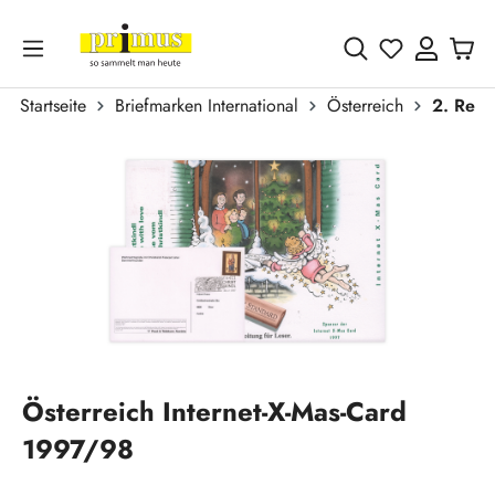
Zum Hauptinhalt springen
Du hast 0 
Startseite
Briefmarken International
Österreich
2. Repu
Bildergalerie überspringen
Österreich Internet-X-Mas-Card
1997/98