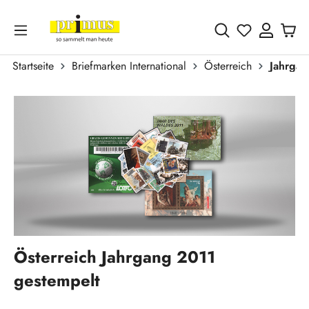
Zum Hauptinhalt springen
Du hast 0 
Startseite
Briefmarken International
Österreich
Jahrgä
Bildergalerie überspringen
Österreich Jahrgang 2011
gestempelt