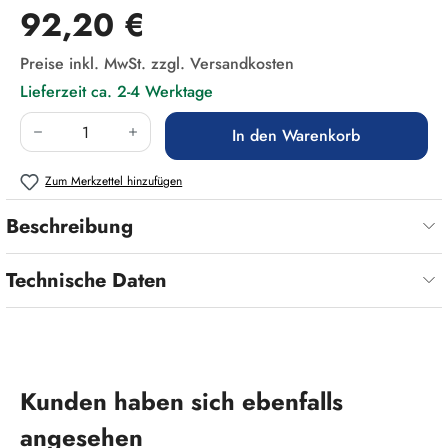
Regulärer Preis:
92,20 €
Preise inkl. MwSt. zzgl. Versandkosten
Lieferzeit ca. 2-4 Werktage
Produkt Anzahl: Gib den gewünschten Wert ein
In den Warenkorb
Zum Merkzettel hinzufügen
Beschreibung
Technische Daten
Produktgalerie überspringen
Kunden haben sich ebenfalls
angesehen